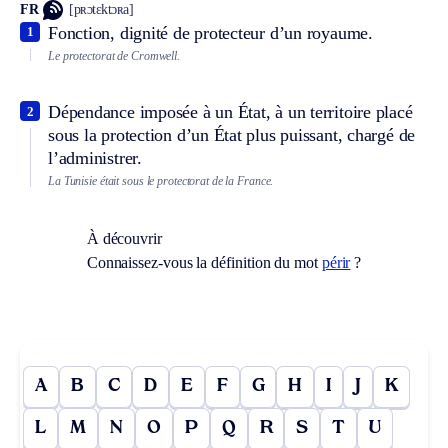
FR
[pʀɔtɛktɔʀa]
Fonction, dignité de protecteur d’un royaume.
1
Le protectorat de Cromwell.
Dépendance imposée à un État, à un territoire placé
2
sous la protection d’un État plus puissant, chargé de
l’administrer.
La Tunisie était sous le protectorat de la France.
À découvrir
Connaissez-vous la définition du mot
périr
?
A
B
C
D
E
F
G
H
I
J
K
L
M
N
O
P
Q
R
S
T
U