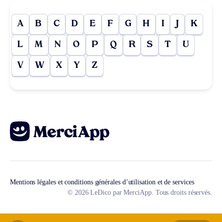
A
B
C
D
E
F
G
H
I
J
K
L
M
N
O
P
Q
R
S
T
U
V
W
X
Y
Z
Mentions légales et conditions générales d’utilisation et de services
© 2026 LeDico par MerciApp. Tous droits réservés.