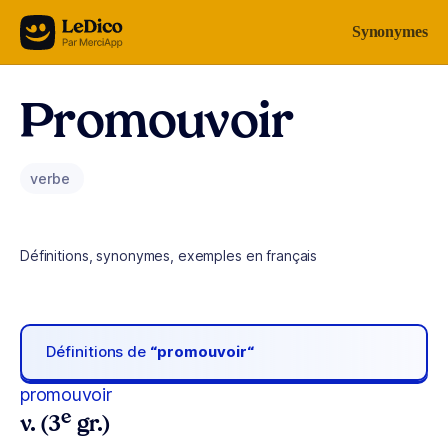
Aller au contenu
Synonymes
Promouvoir
verbe
Définitions, synonymes, exemples en français
Définitions de
“promouvoir“
promouvoir
e
v. (3
gr.)