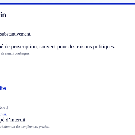
in
s substantivement.
é de proscription, souvent pour des raisons politiques.
its étaient confisqués.
ite
kʀit]
u’un.
pé d’interdit.
rit donnait des conférences privées.