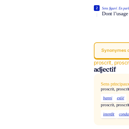
2
Sens figuré.
En parl
Dont l’usage e
Synonymes 
proscrit, proscr
adjectif
Sens principau
proscrit, proscri
banni
exilé
proscrit, proscri
interdit
cond