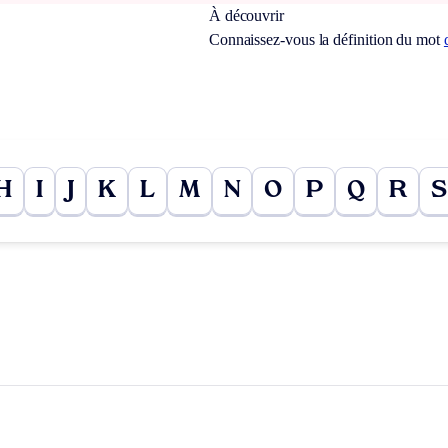
À découvrir
Connaissez-vous la définition du mot
H
I
J
K
L
M
N
O
P
Q
R
S