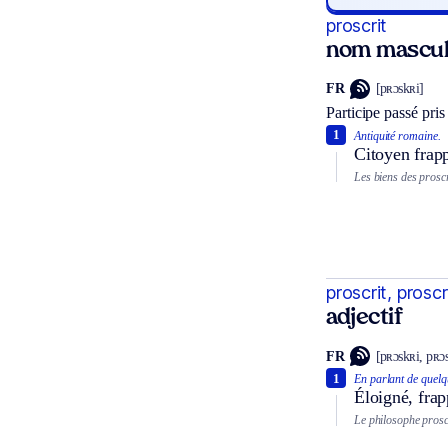
proscrit
nom mascul
FR
[pʀɔskʀi]
Participe passé pri
1
Antiquité romaine.
Citoyen frapp
Les biens des proscr
proscrit, proscr
adjectif
FR
[pʀɔskʀi, pʀɔs
1
En parlant de quelq
Éloigné, frap
Le philosophe prosc