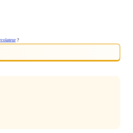
rcolateur
?