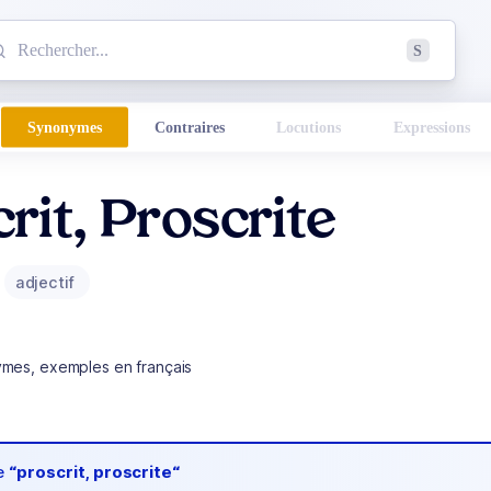
mmencez à chercher un mot dans le dictionnaire :
S
esults found.
Synonymes
Contraires
Locutions
Expressions
rit, Proscrite
adjectif
ymes, exemples en français
de
“proscrit, proscrite“