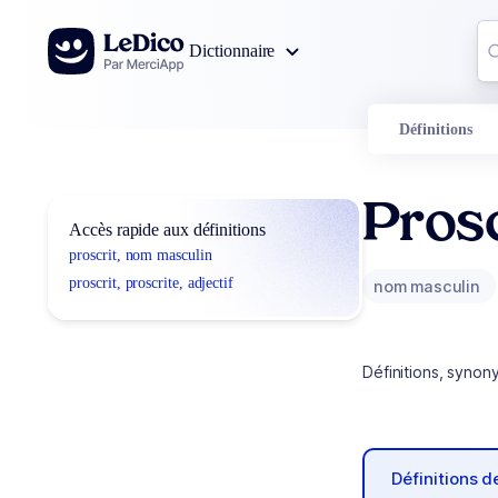
Aller au contenu
Co
Dictionnaire
0
r
Définitions
Prosc
Accès rapide aux définitions
proscrit, nom masculin
proscrit, proscrite, adjectif
nom masculin
Définitions, synon
Définitions 