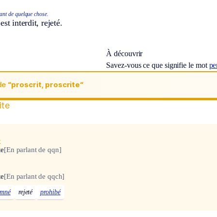
ant de quelque chose.
st interdit, rejeté.
À découvrir
Savez-vous ce que signifie le mot
pe
de
“proscrit, proscrite“
ite
x
te
[En parlant de qqn]
te
[En parlant de qqch]
amné
rejeté
prohibé