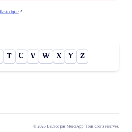
diastolique
?
T
U
V
W
X
Y
Z
© 2026 LeDico par MerciApp. Tous droits réservés.