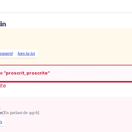
in
x
expatrié
hors-la-loi
de
“proscrit, proscrite“
ite
x
te
[En parlant de qqch]
is