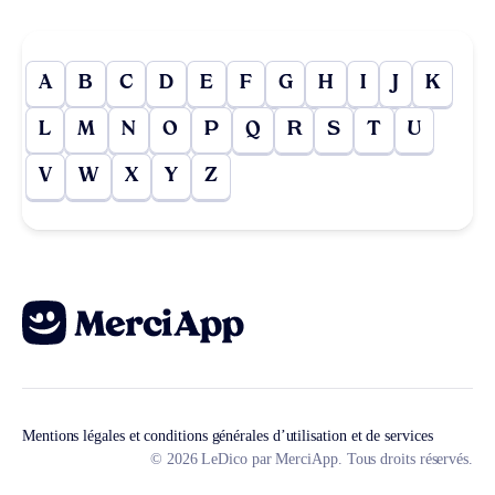
A
B
C
D
E
F
G
H
I
J
K
L
M
N
O
P
Q
R
S
T
U
V
W
X
Y
Z
Mentions légales et conditions générales d’utilisation et de services
© 2026 LeDico par MerciApp. Tous droits réservés.