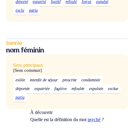
déporté
expatrié
fugitif
refoulé
forçat
expulsé
exclu
paria
bannie
nom féminin
Sens principaux
[Sens commun]
exilée
interdit de séjour
proscrite
condamnée
déportée
expatriée
fugitive
refoulée
expulsée
exclue
paria
À découvrir
Quelle est la définition du mot
psyché
?