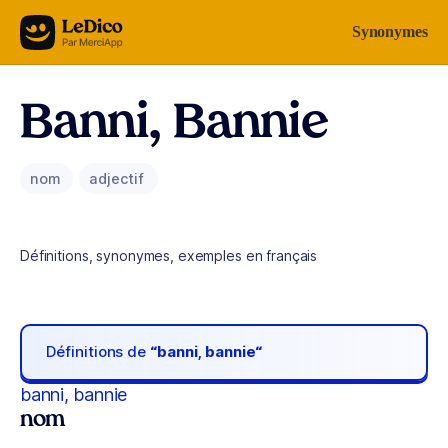
Aller au contenu
Synonymes
Banni, Bannie
nom
adjectif
Définitions, synonymes, exemples en français
Définitions de
“banni, bannie“
banni, bannie
nom