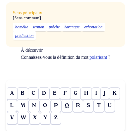
Sens principaux
[Sens commun]
homélie
sermon
prêche
harangue
exhortation
prédication
À découvrir
Connaissez-vous la définition du mot
polarisant
?
A
B
C
D
E
F
G
H
I
J
K
L
M
N
O
P
Q
R
S
T
U
V
W
X
Y
Z