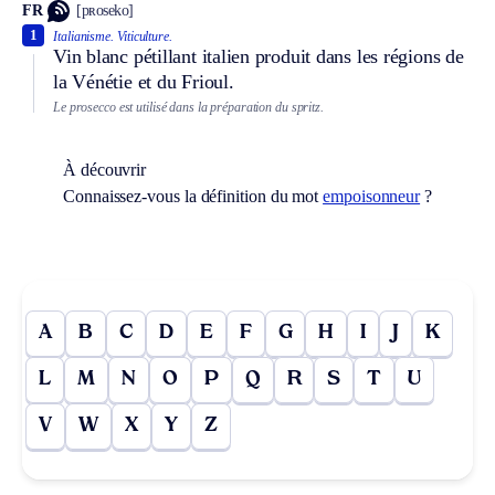
FR
[pʀoseko]
1
Italianisme.
Viticulture.
Vin blanc pétillant italien produit dans les régions de
la Vénétie et du Frioul.
Le prosecco est utilisé dans la préparation du spritz.
À découvrir
Connaissez-vous la définition du mot
empoisonneur
?
A
B
C
D
E
F
G
H
I
J
K
L
M
N
O
P
Q
R
S
T
U
V
W
X
Y
Z