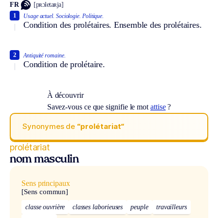
FR
[pʀɔletaʀja]
1
Usage actuel.
Sociologie.
Politique.
Condition des prolétaires. Ensemble des prolétaires.
2
Antiquité romaine.
Condition de prolétaire.
À découvrir
Savez-vous ce que signifie le mot
attise
?
Synonymes de
“prolétariat“
prolétariat
nom masculin
Sens principaux
[Sens commun]
classe ouvrière
classes laborieuses
peuple
travailleurs