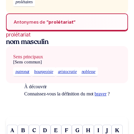
prolétaires
Antonymes de
“prolétariat“
prolétariat
nom masculin
Sens principaux
[Sens commun]
patronat
bourgeoisie
aristocratie
noblesse
À découvrir
Connaissez-vous la définition du mot
braver
?
A
B
C
D
E
F
G
H
I
J
K