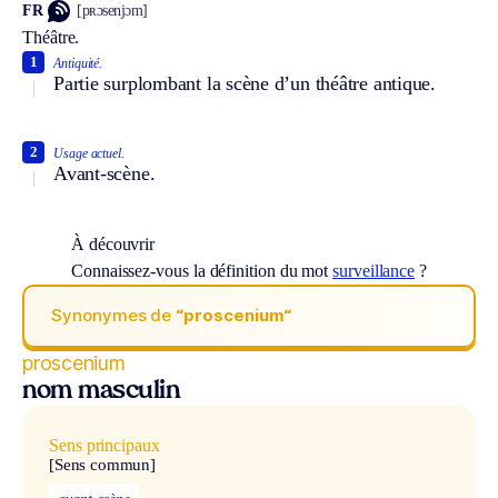
FR
[pʀɔsenjɔm]
Théâtre.
1
Antiquité.
Partie surplombant la scène d’un théâtre antique.
2
Usage actuel.
Avant-scène.
À découvrir
Connaissez-vous la définition du mot
surveillance
?
Synonymes de
“proscenium“
proscenium
nom masculin
Sens principaux
[Sens commun]