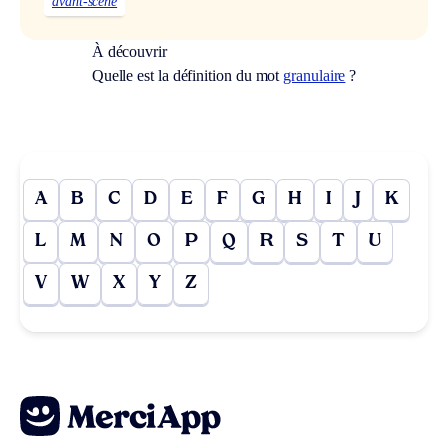
avant-scène
À découvrir
Quelle est la définition du mot
granulaire
?
A
B
C
D
E
F
G
H
I
J
K
L
M
N
O
P
Q
R
S
T
U
V
W
X
Y
Z