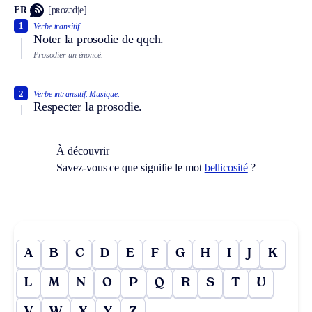
FR
[pʀozɔdje]
1
Verbe transitif.
Noter la prosodie de qqch.
Prosodier un énoncé.
2
Verbe intransitif.
Musique.
Respecter la prosodie.
À découvrir
Savez-vous ce que signifie le mot
bellicosité
?
A
B
C
D
E
F
G
H
I
J
K
L
M
N
O
P
Q
R
S
T
U