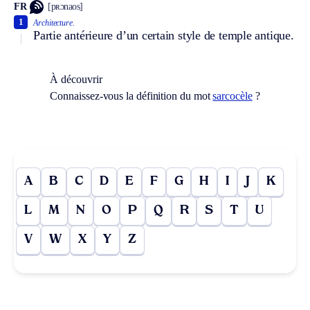
FR
[pʀɔnaos]
1
Architecture.
Partie antérieure d’un certain style de temple antique.
À découvrir
Connaissez-vous la définition du mot
sarcocèle
?
A
B
C
D
E
F
G
H
I
J
K
L
M
N
O
P
Q
R
S
T
U
V
W
X
Y
Z