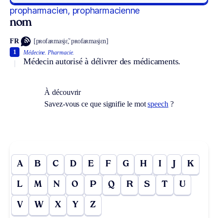
propharmacien, propharmacienne
nom
FR
[pʀofaʀmasjɛ̃, pʀofaʀmasjɛn]
1
Médecine.
Pharmacie.
Médecin autorisé à délivrer des médicaments.
À découvrir
Savez-vous ce que signifie le mot
speech
?
A
B
C
D
E
F
G
H
I
J
K
L
M
N
O
P
Q
R
S
T
U
V
W
X
Y
Z