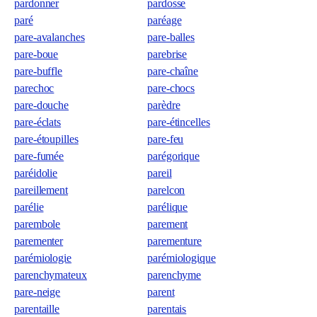
pardonner
pardosse
paré
paréage
pare-avalanches
pare-balles
pare-boue
parebrise
pare-buffle
pare-chaîne
parechoc
pare-chocs
pare-douche
parèdre
pare-éclats
pare-étincelles
pare-étoupilles
pare-feu
pare-fumée
parégorique
paréidolie
pareil
pareillement
parelcon
parélie
parélique
parembole
parement
parementer
parementure
parémiologie
parémiologique
parenchymateux
parenchyme
pare-neige
parent
parentaille
parentais