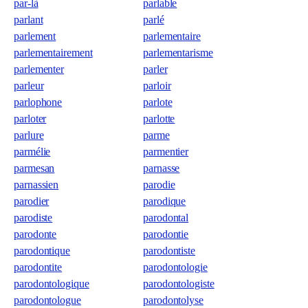
par-là
parlable
parlant
parlé
parlement
parlementaire
parlementairement
parlementarisme
parlementer
parler
parleur
parloir
parlophone
parlote
parloter
parlotte
parlure
parme
parmélie
parmentier
parmesan
parnasse
parnassien
parodie
parodier
parodique
parodiste
parodontal
parodonte
parodontie
parodontique
parodontiste
parodontite
parodontologie
parodontologique
parodontologiste
parodontologue
parodontolyse