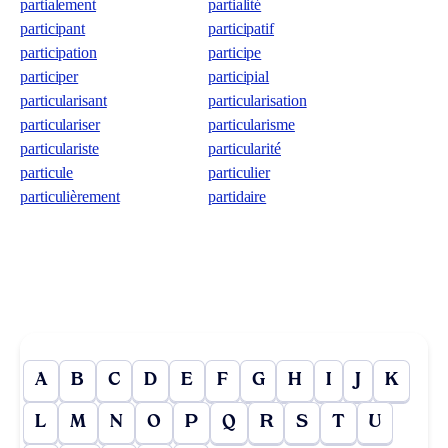
partialement
partialité
participant
participatif
participation
participe
participer
participial
particularisant
particularisation
particulariser
particularisme
particulariste
particularité
particule
particulier
particulièrement
partidaire
A
B
C
D
E
F
G
H
I
J
K
L
M
N
O
P
Q
R
S
T
U