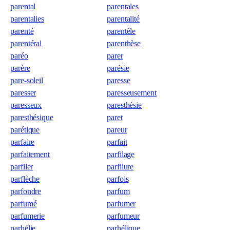
parental
parentales
parentalies
parentalité
parenté
parentèle
parentéral
parenthèse
paréo
parer
parère
parésie
pare-soleil
paresse
paresser
paresseusement
paresseux
paresthésie
paresthésique
paret
parétique
pareur
parfaire
parfait
parfaitement
parfilage
parfiler
parfilure
parflèche
parfois
parfondre
parfum
parfumé
parfumer
parfumerie
parfumeur
parhélie
parhélique