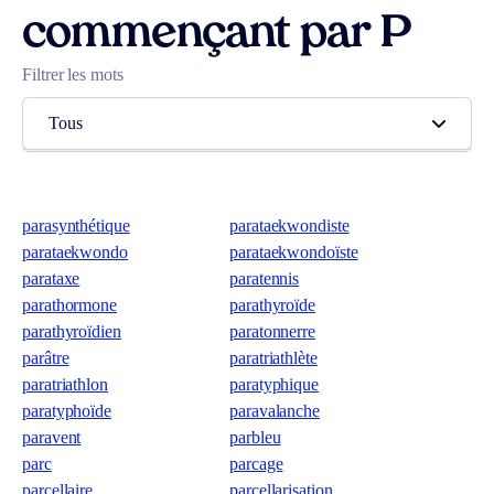
commençant par P
Filtrer les mots
Tous
parasynthétique
parataekwondiste
parataekwondo
parataekwondoïste
parataxe
paratennis
parathormone
parathyroïde
parathyroïdien
paratonnerre
parâtre
paratriathlète
paratriathlon
paratyphique
paratyphoïde
paravalanche
paravent
parbleu
parc
parcage
parcellaire
parcellarisation