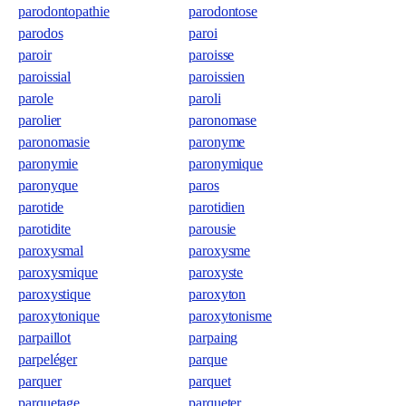
parodontopathie
parodontose
parodos
paroi
paroir
paroisse
paroissial
paroissien
parole
paroli
parolier
paronomase
paronomasie
paronyme
paronymie
paronymique
paronyque
paros
parotide
parotidien
parotidite
parousie
paroxysmal
paroxysme
paroxysmique
paroxyste
paroxystique
paroxyton
paroxytonique
paroxytonisme
parpaillot
parpaing
parpeléger
parque
parquer
parquet
parquetage
parqueter