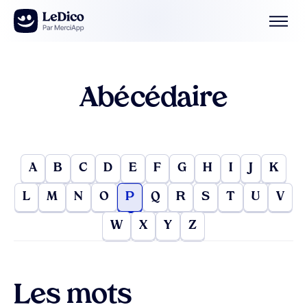
Aller au contenu
Abécédaire
A
B
C
D
E
F
G
H
I
J
K
L
M
N
O
P
Q
R
S
T
U
V
W
X
Y
Z
Les mots