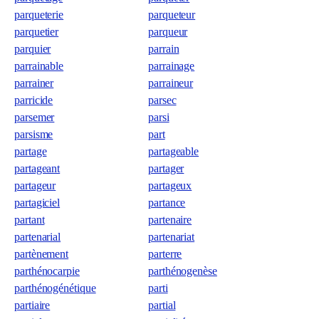
parqueterie
parqueteur
parquetier
parqueur
parquier
parrain
parrainable
parrainage
parrainer
parraineur
parricide
parsec
parsemer
parsi
parsisme
part
partage
partageable
partageant
partager
partageur
partageux
partagiciel
partance
partant
partenaire
partenarial
partenariat
partènement
parterre
parthénocarpie
parthénogenèse
parthénogénétique
parti
partiaire
partial