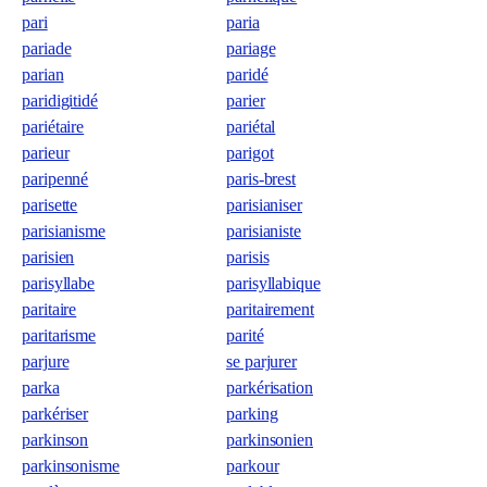
pari
paria
pariade
pariage
parian
paridé
paridigitidé
parier
pariétaire
pariétal
parieur
parigot
paripenné
paris-brest
parisette
parisianiser
parisianisme
parisianiste
parisien
parisis
parisyllabe
parisyllabique
paritaire
paritairement
paritarisme
parité
parjure
se parjurer
parka
parkérisation
parkériser
parking
parkinson
parkinsonien
parkinsonisme
parkour