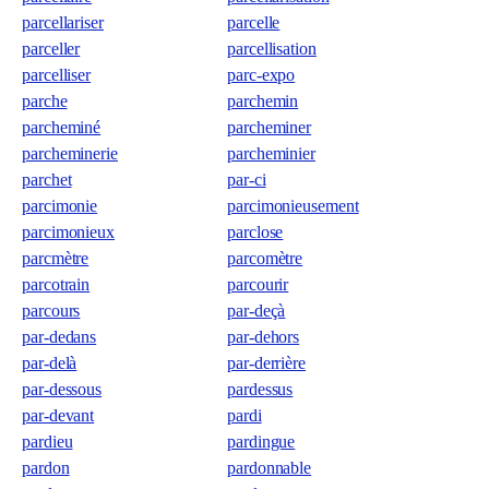
parcellariser
parcelle
parceller
parcellisation
parcelliser
parc-expo
parche
parchemin
parcheminé
parcheminer
parcheminerie
parcheminier
parchet
par-ci
parcimonie
parcimonieusement
parcimonieux
parclose
parcmètre
parcomètre
parcotrain
parcourir
parcours
par-deçà
par-dedans
par-dehors
par-delà
par-derrière
par-dessous
pardessus
par-devant
pardi
pardieu
pardingue
pardon
pardonnable