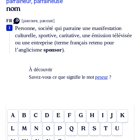
parraineur, parraineuse
nom
FR
[paʀɛnœʀ, paʀɛnøz]
Personne, société qui parraine une manifestation
1
culturelle, sportive, caritative, une émission télévisée
ou une entreprise (terme français retenu pour
l’anglicisme
sponsor
).
À découvrir
Savez-vous ce que signifie le mot
peseur
?
A
B
C
D
E
F
G
H
I
J
K
L
M
N
O
P
Q
R
S
T
U