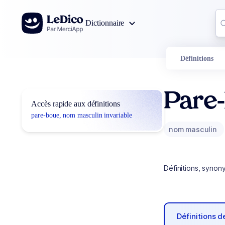
Aller au contenu
Co
Dictionnaire
0
r
Définitions
Pare
Accès rapide aux définitions
pare-boue, nom masculin invariable
nom masculin
Définitions, synon
Définitions 