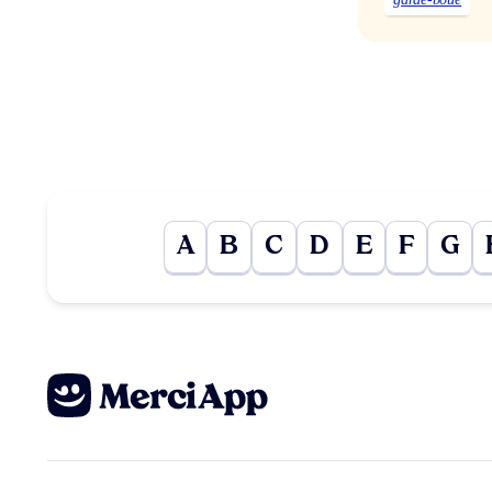
A
B
C
D
E
F
G