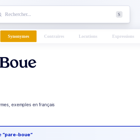
mmencez à chercher un mot dans le dictionnaire :
S
esults found.
Synonymes
Contraires
Locutions
Expressions
-Boue
ymes, exemples en français
de
“pare-boue“