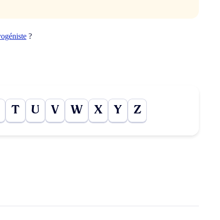
yogéniste
?
T
U
V
W
X
Y
Z