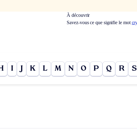
À découvrir
Savez-vous ce que signifie le mot
cr
H
I
J
K
L
M
N
O
P
Q
R
S