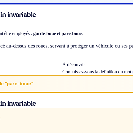
n invariable
t être employés :
garde-boue
et
pare-boue
.
acé au-dessus des roues, servant à protéger un véhicule ou ses p
À découvrir
Connaissez-vous la définition du mot
de
“pare-boue“
n invariable
x