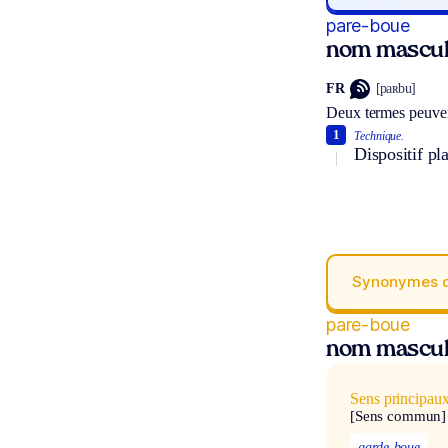
pare-boue
nom masculi
FR
[paʀbu]
Deux termes peuven
1
Technique.
Dispositif pl
Synonymes 
pare-boue
nom masculi
Sens principau
[Sens commun]
garde-boue