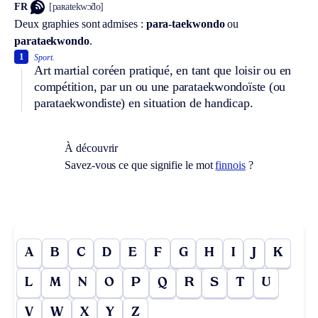
FR
[paʀatekwɔ̃do]
Deux graphies sont admises :
para-taekwondo
ou
parataekwondo
.
1
Sport.
Art martial coréen pratiqué, en tant que loisir ou en
compétition, par un ou une parataekwondoïste (ou
parataekwondiste) en situation de handicap.
À découvrir
Savez-vous ce que signifie le mot
finnois
?
A
B
C
D
E
F
G
H
I
J
K
L
M
N
O
P
Q
R
S
T
U
V
W
X
Y
Z