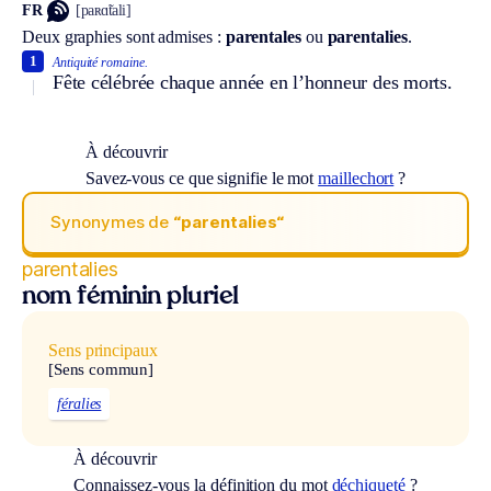
FR
[paʀɑ̃tali]
Deux graphies sont admises :
parentales
ou
parentalies
.
1
Antiquité romaine.
Fête célébrée chaque année en l’honneur des morts.
À découvrir
Savez-vous ce que signifie le mot
maillechort
?
Synonymes de
“parentalies“
parentalies
nom féminin pluriel
Sens principaux
[Sens commun]
féralies
À découvrir
Connaissez-vous la définition du mot
déchiqueté
?