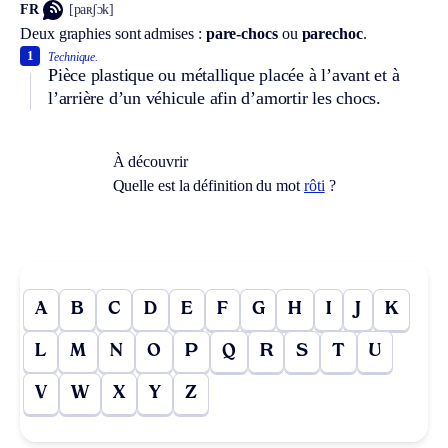
FR
[paʀʃɔk]
Deux graphies sont admises :
pare-chocs
ou
parechoc
.
1
Technique.
Pièce plastique ou métallique placée à l’avant et à
l’arrière d’un véhicule afin d’amortir les chocs.
À découvrir
Quelle est la définition du mot
rôti
?
A
B
C
D
E
F
G
H
I
J
K
L
M
N
O
P
Q
R
S
T
U
V
W
X
Y
Z