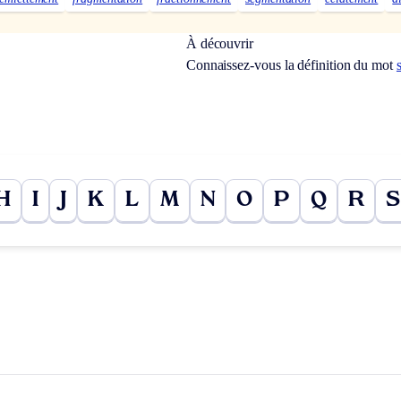
À découvrir
Connaissez-vous la définition du mot
H
I
J
K
L
M
N
O
P
Q
R
S