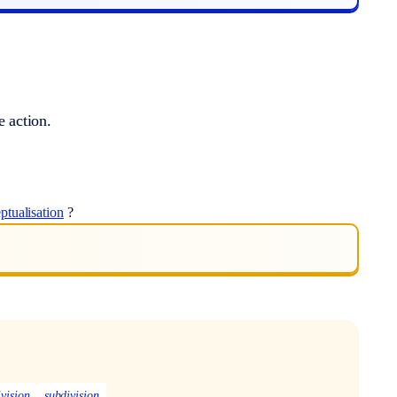
e action.
ptualisation
?
ivision
subdivision