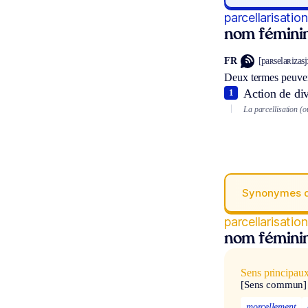
parcellarisation
nom fémini
FR
[paʀselaʀizasjɔ
Deux termes peuven
Action de divi
1
La parcellisation (o
Synonymes 
parcellarisation
nom fémini
Sens principau
[Sens commun]
morcellement