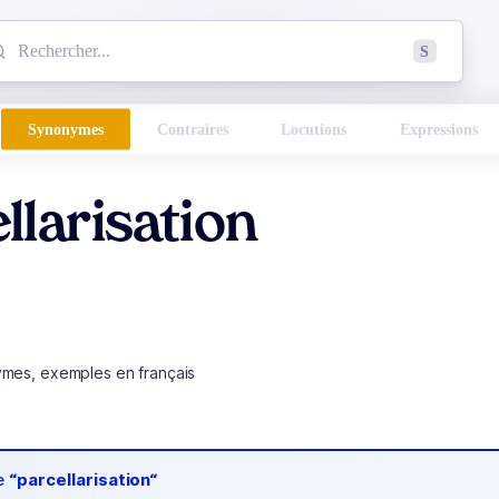
mmencez à chercher un mot dans le dictionnaire :
S
esults found.
Synonymes
Contraires
Locutions
Expressions
llarisation
ymes, exemples en français
de
“parcellarisation“