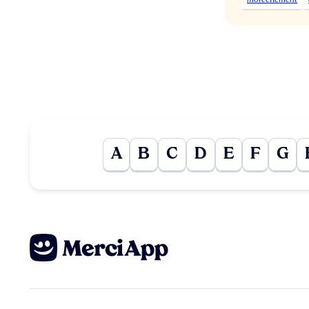
A
B
C
D
E
F
G