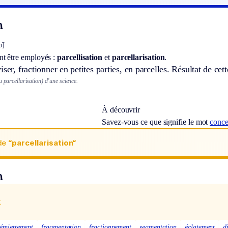
n
̃]
t être employés :
parcellisation
et
parcellarisation
.
ser, fractionner en petites parties, en parcelles. Résultat de cett
u parcellarisation) d’une science.
À découvrir
Savez-vous ce que signifie le mot
conce
de
“parcellarisation“
n
x
émiettement
fragmentation
fractionnement
segmentation
éclatement
d