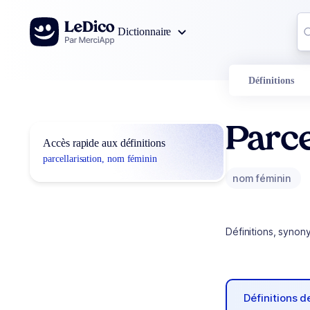
Aller au contenu
Co
Dictionnaire
0
r
Définitions
Parce
Accès rapide aux définitions
parcellarisation, nom féminin
nom féminin
Définitions, synon
Définitions 