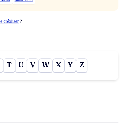
se créoliser
?
T
U
V
W
X
Y
Z