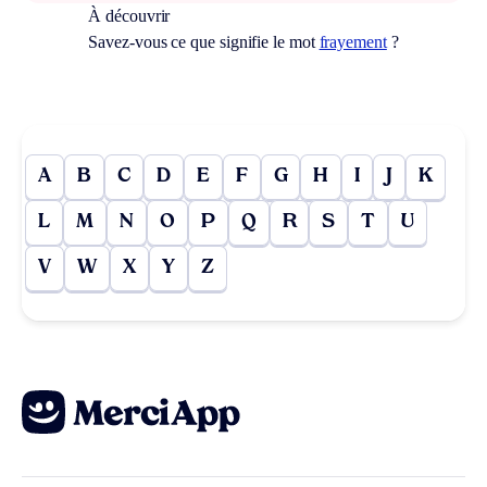
À découvrir
Savez-vous ce que signifie le mot
frayement
?
A
B
C
D
E
F
G
H
I
J
K
L
M
N
O
P
Q
R
S
T
U
V
W
X
Y
Z