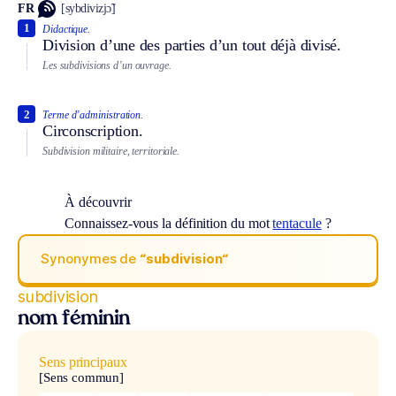
FR
[sybdivizjɔ̃]
1
Didactique.
Division d’une des parties d’un tout déjà divisé.
Les subdivisions d’un ouvrage.
2
Terme d’administration.
Circonscription.
Subdivision militaire, territoriale.
À découvrir
Connaissez-vous la définition du mot
tentacule
?
Synonymes de
“subdivision“
subdivision
nom féminin
Sens principaux
[Sens commun]