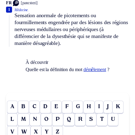
FR
[paʀɛstezi]
1
Médecine.
Sensation anormale de picotements ou
fourmillements engendrée par des lésions des régions
nerveuses médullaires ou périphériques (à
différencier de la dysesthésie qui se manifeste de
manière désagréable).
À découvrir
Quelle est la définition du mot
démêlement
?
A
B
C
D
E
F
G
H
I
J
K
L
M
N
O
P
Q
R
S
T
U
V
W
X
Y
Z