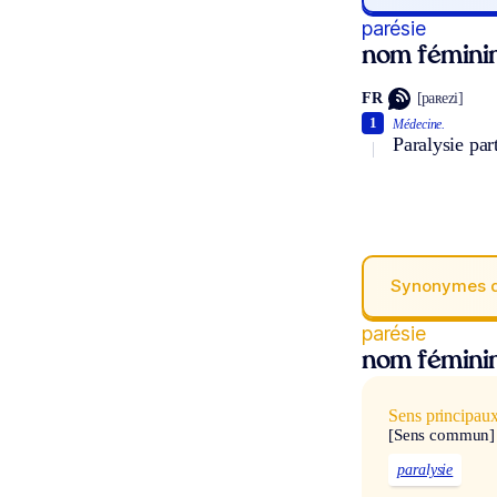
parésie
nom fémini
FR
[paʀezi]
1
Médecine.
Paralysie par
Synonymes 
parésie
nom fémini
Sens principau
[Sens commun]
paralysie