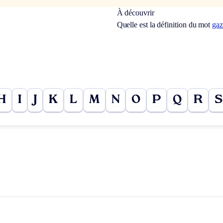
À découvrir
Quelle est la définition du mot
gaz
H
I
J
K
L
M
N
O
P
Q
R
S