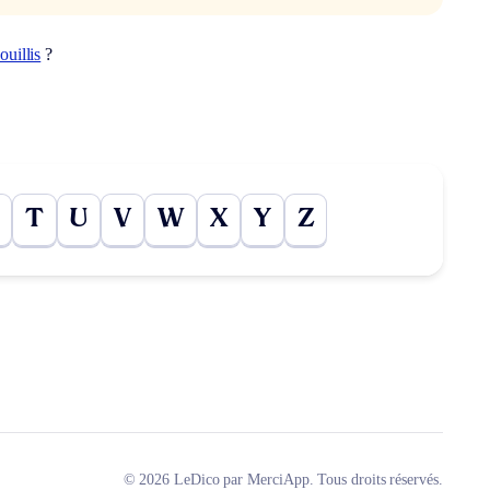
ouillis
?
T
U
V
W
X
Y
Z
© 2026 LeDico par MerciApp. Tous droits réservés.