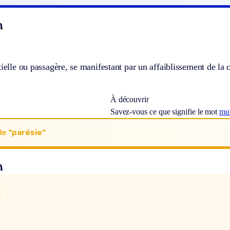
n
tielle ou passagère, se manifestant par un affaiblissement de la 
À découvrir
Savez-vous ce que signifie le mot
mut
de
“parésie“
n
x