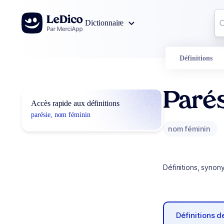
Aller au contenu
Co
Dictionnaire
0
r
Définitions
Paré
Accès rapide aux définitions
parésie, nom féminin
nom féminin
Définitions, synon
Définitions 