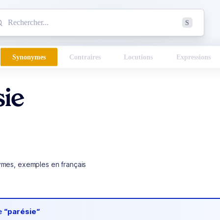
mmencez à chercher un mot dans le dictionnaire :
S
esults found.
Synonymes
Contraires
Locutions
Expressions
sie
ymes, exemples en français
de
“parésie“