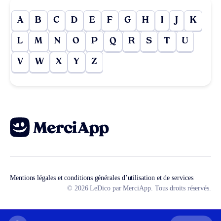
A
B
C
D
E
F
G
H
I
J
K
L
M
N
O
P
Q
R
S
T
U
V
W
X
Y
Z
Mentions légales et conditions générales d’utilisation et de services
© 2026 LeDico par MerciApp. Tous droits réservés.