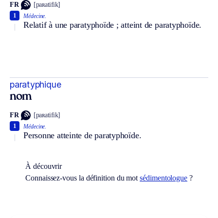
FR
[paʀatifik]
1
Médecine.
Relatif à une paratyphoïde ; atteint de paratyphoïde.
paratyphique
nom
FR
[paʀatifik]
1
Médecine.
Personne atteinte de paratyphoïde.
À découvrir
Connaissez-vous la définition du mot
sédimentologue
?