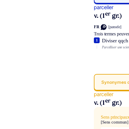
parceller
er
v. (1
gr.)
FR
[paʀsele]
Trois termes peuven
Diviser qqch 
1
Parcelliser une scie
Synonymes 
parceller
er
v. (1
gr.)
Sens principau
[Sens commun]