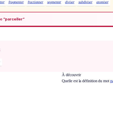
tter
fragmenter
fractionner
segmenter
diviser
subdiviser
atomiser
de
“parceller“
x
r
À découvrir
Quelle est la définition du mot
p