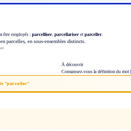
t être employés :
parcelliser
,
parcellariser
et
parceller
.
en parcelles, en sous-ensembles distincts.
nce.
À découvrir
Connaissez-vous la définition du mot
de
“parceller“
x