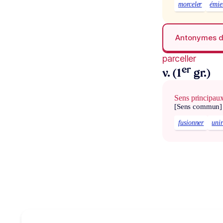
morceler
émie
Antonymes 
parceller
er
v. (1
gr.)
Sens principau
[Sens commun]
fusionner
uni