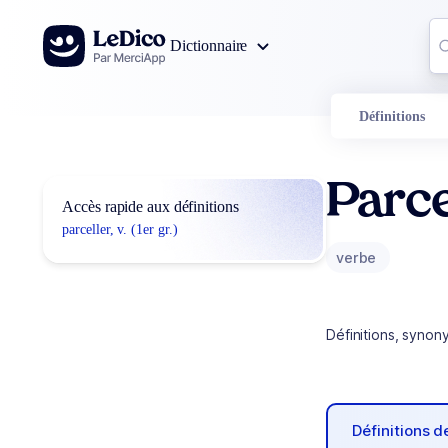
Aller au contenu
Co
Dictionnaire
0
r
Définitions
Parce
Accès rapide aux définitions
parceller, v. (1er gr.)
verbe
Définitions, synon
Définitions 