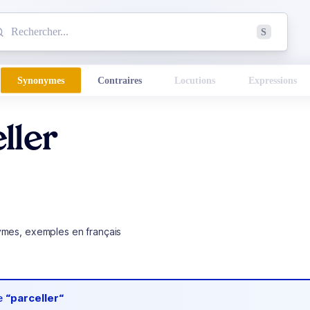
mmencez à chercher un mot dans le dictionnaire :
S
esults found.
Synonymes
Contraires
Locutions
Expressions
ller
ymes, exemples en français
de
“parceller“