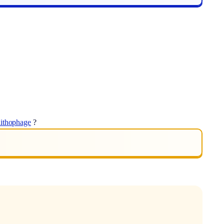
lithophage
?