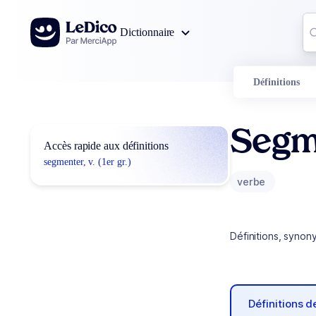
Aller au contenu
Co
Dictionnaire
0
r
Définitions
Segm
Accès rapide aux définitions
segmenter, v. (1er gr.)
verbe
Définitions, synon
Définitions 