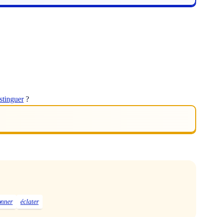
stinguer
?
onner
éclater