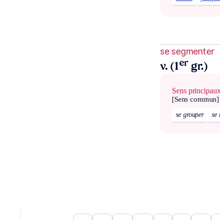
se segmenter
er
v. (1
gr.)
Sens principau
[Sens commun]
se grouper
se