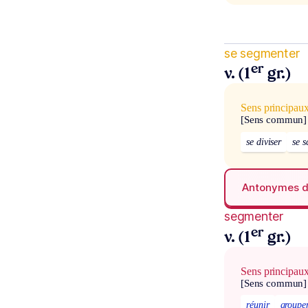
se segmenter
er
v. (1
gr.)
Sens principau
[Sens commun]
se diviser
se s
Antonymes 
segmenter
er
v. (1
gr.)
Sens principau
[Sens commun]
réunir
groupe