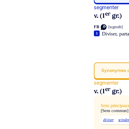
segmenter
er
v. (1
gr.)
FR
[sɛgmɑ̃te]
Diviser, part
1
Synonymes 
segmenter
er
v. (1
gr.)
Sens principau
[Sens commun]
diviser
scinde