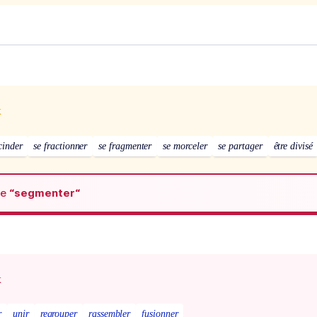
x
cinder
se fractionner
se fragmenter
se morceler
se partager
être divisé
de
“segmenter“
x
r
unir
regrouper
rassembler
fusionner