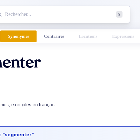
mmencez à chercher un mot dans le dictionnaire :
S
esults found.
Synonymes
Contraires
Locutions
Expressions
enter
ymes, exemples en français
de
“segmenter“