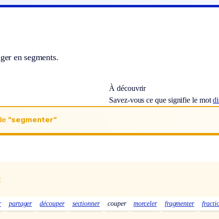
ager en segments.
À découvrir
Savez-vous ce que signifie le mot
di
de
“segmenter“
x
r
partager
découper
sectionner
couper
morceler
fragmenter
fracti