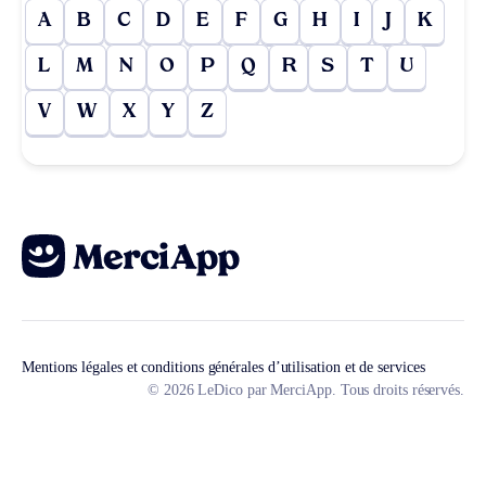
A
B
C
D
E
F
G
H
I
J
K
L
M
N
O
P
Q
R
S
T
U
V
W
X
Y
Z
Mentions légales et conditions générales d’utilisation et de services
© 2026 LeDico par MerciApp. Tous droits réservés.