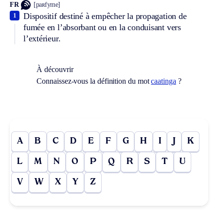
FR
[paʀfyme]
Dispositif destiné à empêcher la propagation de
1
fumée en l’absorbant ou en la conduisant vers
l’extérieur.
À découvrir
Connaissez-vous la définition du mot
caatinga
?
A
B
C
D
E
F
G
H
I
J
K
L
M
N
O
P
Q
R
S
T
U
V
W
X
Y
Z