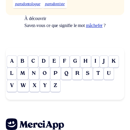
parodontologue
parodontiste
À découvrir
Savez-vous ce que signifie le mot
mâchefer
?
A
B
C
D
E
F
G
H
I
J
K
L
M
N
O
P
Q
R
S
T
U
V
W
X
Y
Z