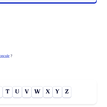
oncule
?
T
U
V
W
X
Y
Z