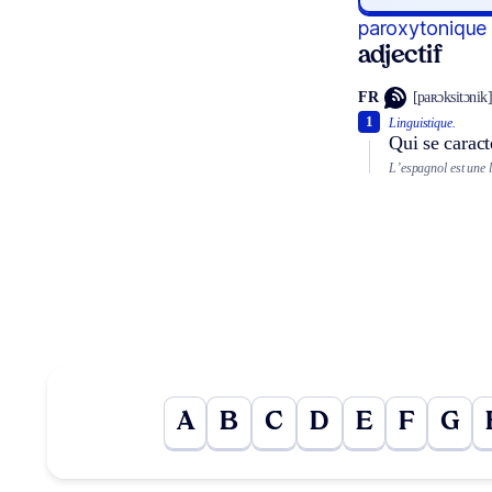
paroxytonique
adjectif
FR
[paʀɔksitɔnik
1
Linguistique.
Qui se caract
L’espagnol est une 
A
B
C
D
E
F
G