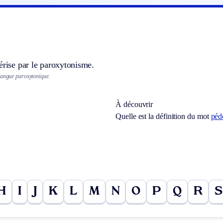
]
érise par le paroxytonisme.
langue paroxytonique.
À découvrir
Quelle est la définition du mot
péd
H
I
J
K
L
M
N
O
P
Q
R
S