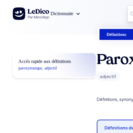
Aller au contenu
Co
Dictionnaire
0
r
Définitions
Paro
Accès rapide aux définitions
paroxytonique, adjectif
adjectif
Définitions, synon
Définitions 