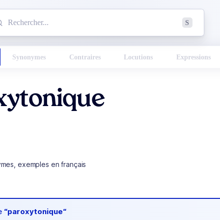
mmencez à chercher un mot dans le dictionnaire :
S
esults found.
Synonymes
Contraires
Locutions
Expressions
xytonique
ymes, exemples en français
de
“paroxytonique“