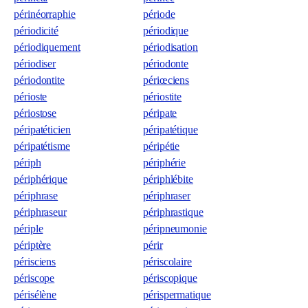
périnéorraphie
période
périodicité
périodique
périodiquement
périodisation
périodiser
périodonte
périodontite
périœciens
périoste
périostite
périostose
péripate
péripatéticien
péripatétique
péripatétisme
péripétie
périph
périphérie
périphérique
périphlébite
périphrase
périphraser
périphraseur
périphrastique
périple
péripneumonie
périptère
périr
périsciens
périscolaire
périscope
périscopique
périsélène
périspermatique