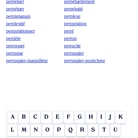
perpétuel
perpétuellement
perpétuer
perpétuité
perpignanais
perplexe
perplexité
perquisition
perquisitionner
perré
perrière
perron
perroquet
perruche
perruque
perruquier
perruquier-maquilleur
perruquier-posticheur
A
B
C
D
E
F
G
H
I
J
K
L
M
N
O
P
Q
R
S
T
U