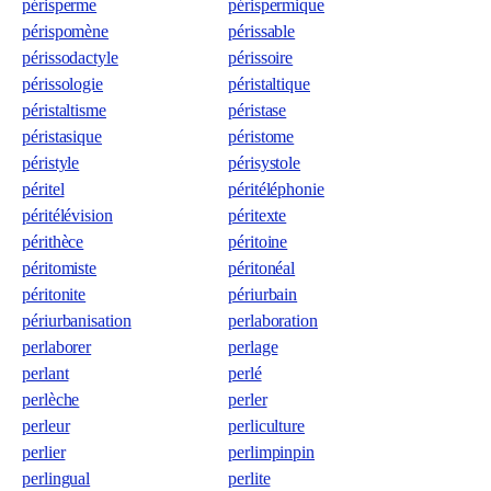
périsperme
périspermique
périspomène
périssable
périssodactyle
périssoire
périssologie
péristaltique
péristaltisme
péristase
péristasique
péristome
péristyle
périsystole
péritel
péritéléphonie
péritélévision
péritexte
périthèce
péritoine
péritomiste
péritonéal
péritonite
périurbain
périurbanisation
perlaboration
perlaborer
perlage
perlant
perlé
perlèche
perler
perleur
perliculture
perlier
perlimpinpin
perlingual
perlite