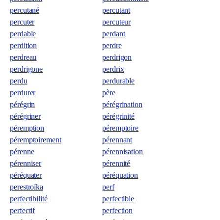
percutané
percutant
percuter
percuteur
perdable
perdant
perdition
perdre
perdreau
perdrigon
perdrigone
perdrix
perdu
perdurable
perdurer
père
pérégrin
pérégrination
pérégriner
pérégrinité
péremption
péremptoire
péremptoirement
pérennant
pérenne
pérennisation
pérenniser
pérennité
péréquater
péréquation
perestroïka
perf
perfectibilité
perfectible
perfectif
perfection