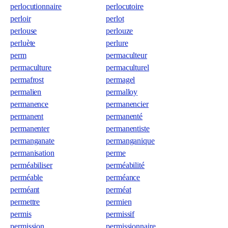
perlocutionnaire
perlocutoire
perloir
perlot
perlouse
perlouze
perluète
perlure
perm
permaculteur
permaculture
permaculturel
permafrost
permagel
permalien
permalloy
permanence
permanencier
permanent
permanenté
permanenter
permanentiste
permanganate
permanganique
permanisation
perme
perméabiliser
perméabilité
perméable
perméance
perméant
perméat
permettre
permien
permis
permissif
permission
permissionnaire