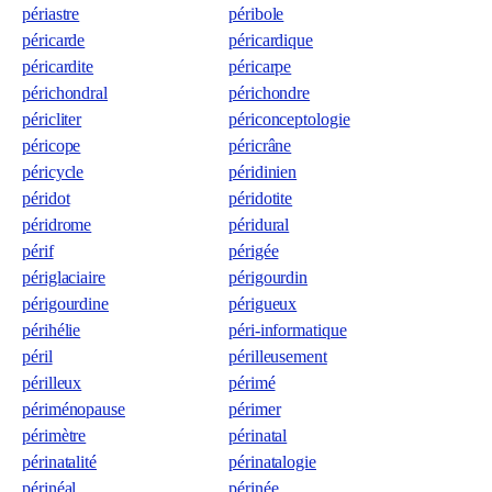
périastre
péribole
péricarde
péricardique
péricardite
péricarpe
périchondral
périchondre
péricliter
périconceptologie
péricope
péricrâne
péricycle
péridinien
péridot
péridotite
péridrome
péridural
périf
périgée
périglaciaire
périgourdin
périgourdine
périgueux
périhélie
péri-informatique
péril
périlleusement
périlleux
périmé
périménopause
périmer
périmètre
périnatal
périnatalité
périnatalogie
périnéal
périnée