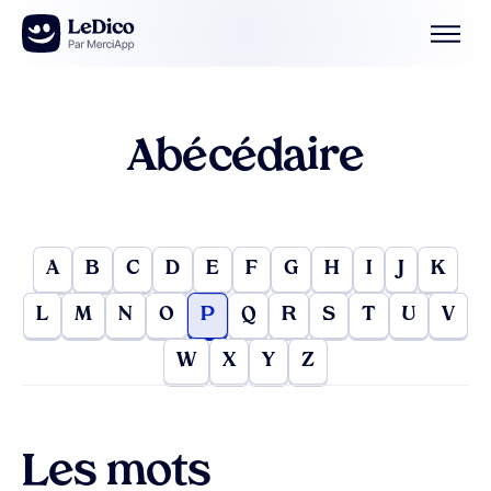
Aller au contenu
Abécédaire
A
B
C
D
E
F
G
H
I
J
K
L
M
N
O
P
Q
R
S
T
U
V
W
X
Y
Z
Les mots