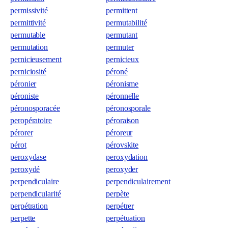
permissivité
permittent
permittivité
permutabilité
permutable
permutant
permutation
permuter
pernicieusement
pernicieux
perniciosité
péroné
péronier
péronisme
péroniste
péronnelle
péronosporacée
péronosporale
peropératoire
péroraison
pérorer
péroreur
pérot
pérovskite
peroxydase
peroxydation
peroxydé
peroxyder
perpendiculaire
perpendiculairement
perpendicularité
perpète
perpétration
perpétrer
perpette
perpétuation