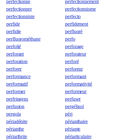
perfectionné
perfectionnement
perfectionner
perfectionnisme
perfectionniste
perfecto
perfide
perfidement
perfidie
perfluoré
perfluorométhane
perfo
perfolié
perforage
perforant
perforateur
perforation
perforé
perforer
perforeur
performance
performant
performatif
performativité
performer
performeur
perfringens
perfuser
perfusion
pergélisol
pergola
péri
périadénite
périanthaire
périanthe
périapte
périarthrite
périarticulaire