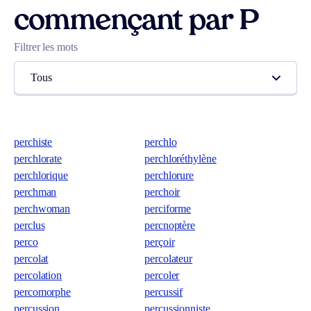
commençant par P
Filtrer les mots
Tous
perchiste
perchlo
perchlorate
perchloréthylène
perchlorique
perchlorure
perchman
perchoir
perchwoman
perciforme
perclus
percnoptère
perco
perçoir
percolat
percolateur
percolation
percoler
percomorphe
percussif
percussion
percussionniste