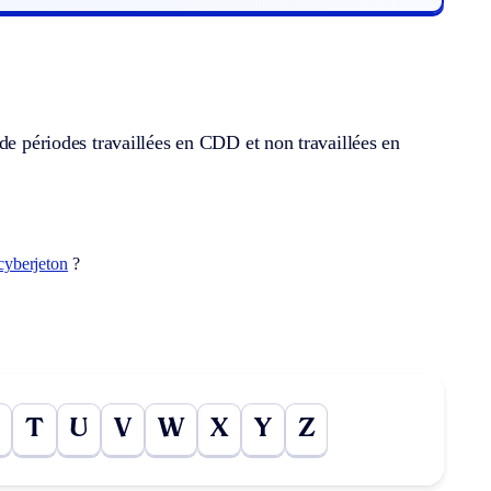
de périodes travaillées en CDD et non travaillées en
cyberjeton
?
T
U
V
W
X
Y
Z