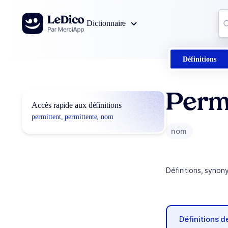
Aller au contenu
Co
Dictionnaire
0
r
Définitions
Permi
Accès rapide aux définitions
permittent, permittente, nom
nom
Définitions, synon
Définitions 