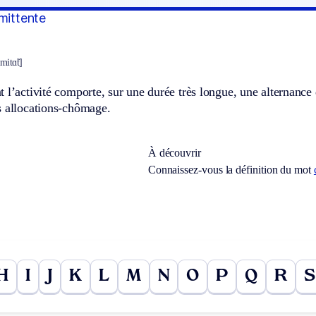
mittente
mitɑ̃t]
 l’activité comporte, sur une durée très longue, une alternance 
s allocations-chômage.
À découvrir
Connaissez-vous la définition du mot
H
I
J
K
L
M
N
O
P
Q
R
S