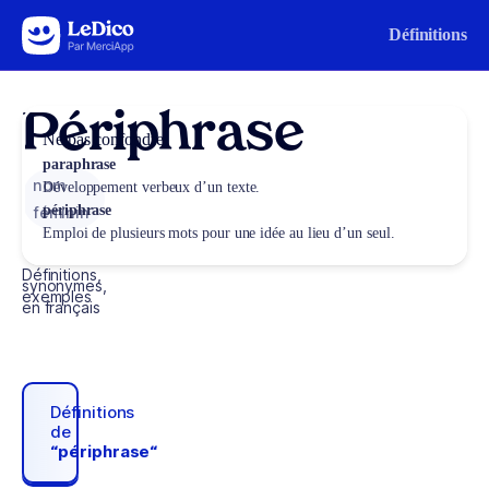
Aller au contenu
Définitions
Périphrase
Ne pas confondre
paraphrase
nom
Développement verbeux d’un texte.
périphrase
féminin
Emploi de plusieurs mots pour une idée au lieu d’un seul.
Définitions,
synonymes,
exemples
en français
Définitions
de
“périphrase“