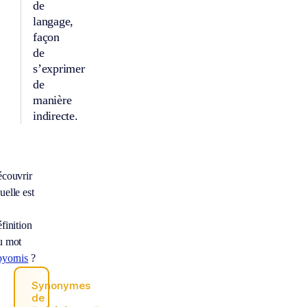
de
langage,
façon
de
s’exprimer
de
manière
indirecte.
écouvrir
uelle est
finition
u mot
pyornis
?
Synonymes
de