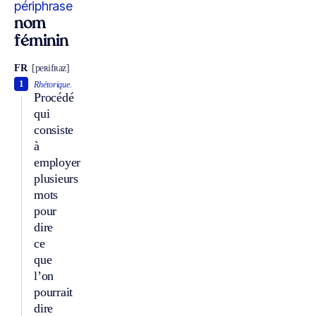
périphrase
nom
féminin
FR
[peʀifʀaz]
1
Rhétorique.
Procédé
qui
consiste
à
employer
plusieurs
mots
pour
dire
ce
que
l’on
pourrait
dire