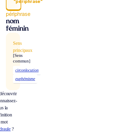
“périphrase“
périphrase
nom
féminin
Sens
principaux
[Sens
commun]
circonlocution
euphémisme
découvrir
nnaissez-
us la
inition
 mot
draule
?