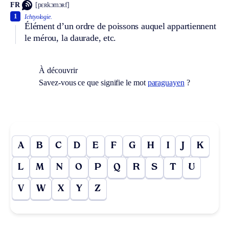
FR
[pɛʀkɔmɔʀf]
1
Ichtyologie.
Élément d’un ordre de poissons auquel appartiennent
le mérou, la daurade, etc.
À découvrir
Savez-vous ce que signifie le mot
paraguayen
?
A
B
C
D
E
F
G
H
I
J
K
L
M
N
O
P
Q
R
S
T
U
V
W
X
Y
Z