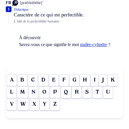
FR
[pɛʀfɛktibilite]
1
Didactique.
Caractère de ce qui est perfectible.
L’idée de la perfectibilité humaine.
À découvrir
Savez-vous ce que signifie le mot
maître-cylindre
?
A
B
C
D
E
F
G
H
I
J
K
L
M
N
O
P
Q
R
S
T
U
V
W
X
Y
Z