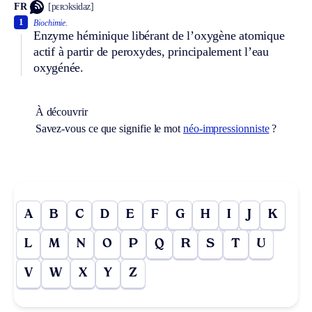
FR
[pɛʀɔksidaz]
1
Biochimie.
Enzyme héminique libérant de l’oxygène atomique
actif à partir de peroxydes, principalement l’eau
oxygénée.
À découvrir
Savez-vous ce que signifie le mot
néo-impressionniste
?
A
B
C
D
E
F
G
H
I
J
K
L
M
N
O
P
Q
R
S
T
U
V
W
X
Y
Z