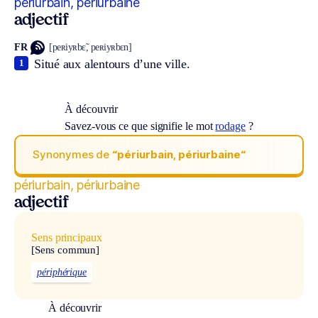
périurbain, périurbaine
adjectif
FR
[peʀiyʀbɛ̃, peʀiyʀbɛn]
Situé aux alentours d’une ville.
1
À découvrir
Savez-vous ce que signifie le mot
rodage
?
Synonymes de
“périurbain, périurbaine“
périurbain, périurbaine
adjectif
Sens principaux
[Sens commun]
périphérique
À découvrir