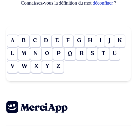
Connaissez-vous la définition du mot
déconfiner
?
A
B
C
D
E
F
G
H
I
J
K
L
M
N
O
P
Q
R
S
T
U
V
W
X
Y
Z