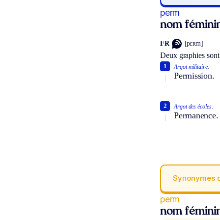
perm
nom fémini
FR
[pɛʀm]
Deux graphies sont
1
Argot militaire.
Permission.
2
Argot des écoles.
Permanence.
Synonymes 
perm
nom fémini