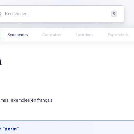
mmencez à chercher un mot dans le dictionnaire :
S
esults found.
Synonymes
Contraires
Locutions
Expressions
m
ymes, exemples en français
de
“perm“