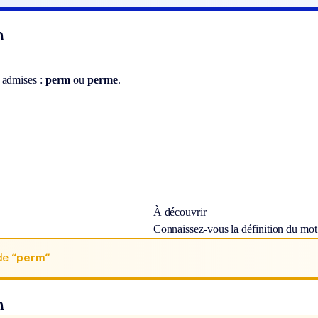
n
 admises :
perm
ou
perme
.
À découvrir
Connaissez-vous la définition du mo
de
“perm“
n