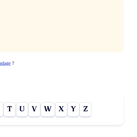
ladage
?
T
U
V
W
X
Y
Z