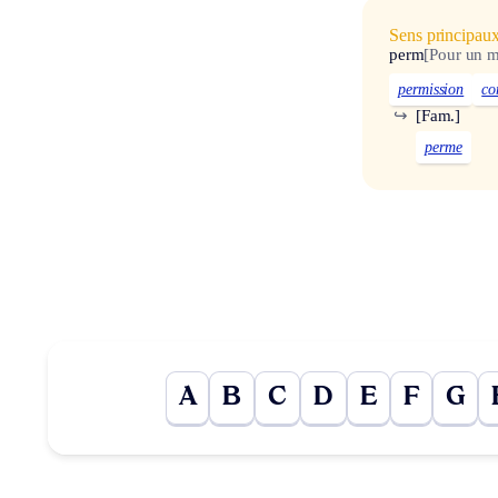
Sens principau
perm
[Pour un mi
permission
co
↪
[Fam.]
perme
A
B
C
D
E
F
G