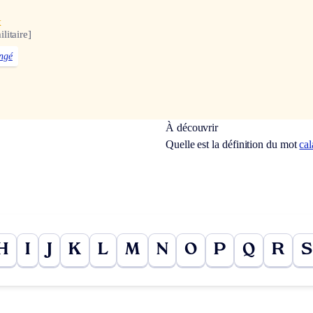
x
litaire]
ngé
À découvrir
Quelle est la définition du mot
ca
H
I
J
K
L
M
N
O
P
Q
R
S