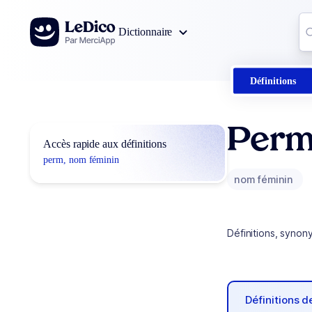
Aller au contenu
Co
Dictionnaire
0
r
Définitions
Per
Accès rapide aux définitions
perm, nom féminin
nom féminin
Définitions, synon
Définitions 