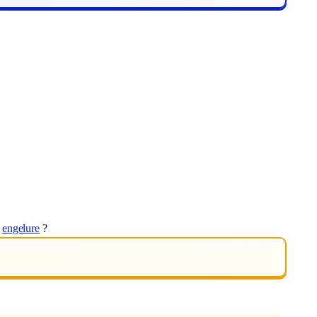
t
engelure
?