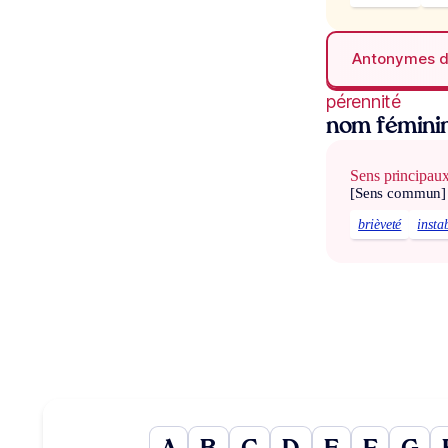
Antonymes 
pérennité
nom fémini
Sens principau
[Sens commun]
brièveté
instab