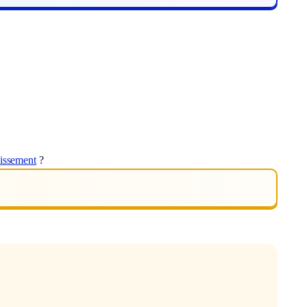
nissement
?