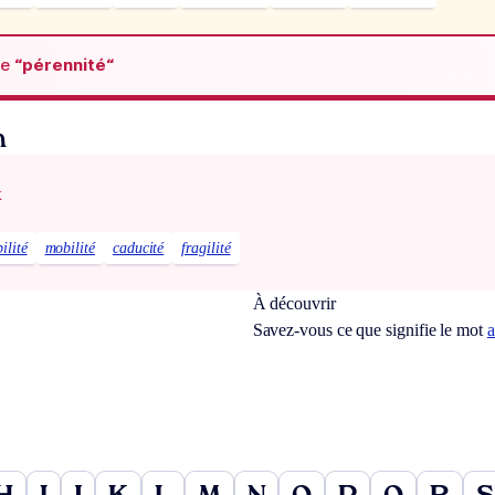
de
“pérennité“
n
x
ilité
mobilité
caducité
fragilité
À découvrir
Savez-vous ce que signifie le mot
a