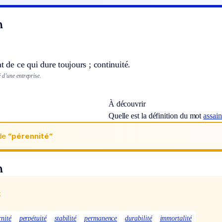
n
at de ce qui dure toujours ; continuité.
 d’une entreprise.
À découvrir
Quelle est la définition du mot
assai
de
“pérennité“
n
x
rnité
perpétuité
stabilité
permanence
durabilité
immortalité