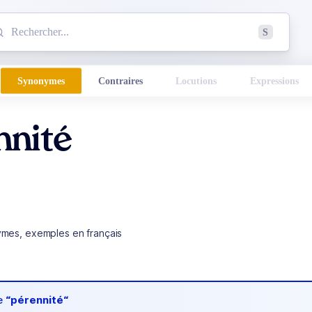
mmencez à chercher un mot dans le dictionnaire :
S
esults found.
Synonymes
Contraires
Locutions
Expressions
nnité
ymes, exemples en français
de
“pérennité“