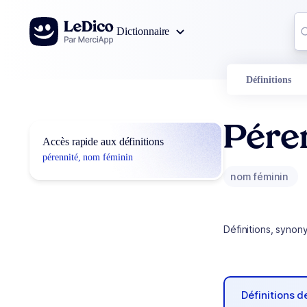
Aller au contenu
Co
Dictionnaire
0
r
Définitions
Pére
Accès rapide aux définitions
pérennité, nom féminin
nom féminin
Définitions, synon
Définitions 