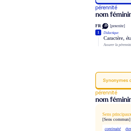
pérennité
nom fémini
FR
[peʀenite]
1
Didactique.
Caractère, ét
Assurer la pérennité
Synonymes 
pérennité
nom fémini
Sens principau
[Sens commun]
continuité
éte