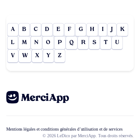
A
B
C
D
E
F
G
H
I
J
K
L
M
N
O
P
Q
R
S
T
U
V
W
X
Y
Z
Mentions légales et conditions générales d’utilisation et de services
© 2026 LeDico par MerciApp. Tous droits réservés.