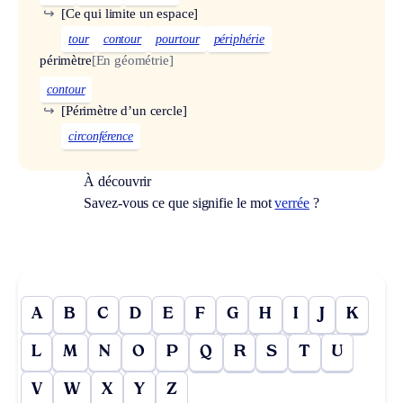
↪
[Ce qui limite un espace]
tour
contour
pourtour
périphérie
périmètre
[En géométrie]
contour
↪
[Périmètre d’un cercle]
circonférence
À découvrir
Savez-vous ce que signifie le mot
verrée
?
A
B
C
D
E
F
G
H
I
J
K
L
M
N
O
P
Q
R
S
T
U
V
W
X
Y
Z