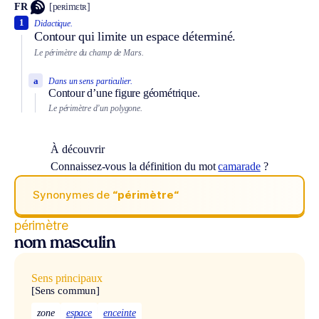
FR
[peʀimɛtʀ]
1
Didactique.
Contour qui limite un espace déterminé.
Le périmètre du champ de Mars.
a
Dans un sens particulier.
Contour d’une figure géométrique.
Le périmètre d’un polygone.
À découvrir
Connaissez-vous la définition du mot
camarade
?
Synonymes de
“périmètre“
périmètre
nom masculin
Sens principaux
[Sens commun]
zone
espace
enceinte