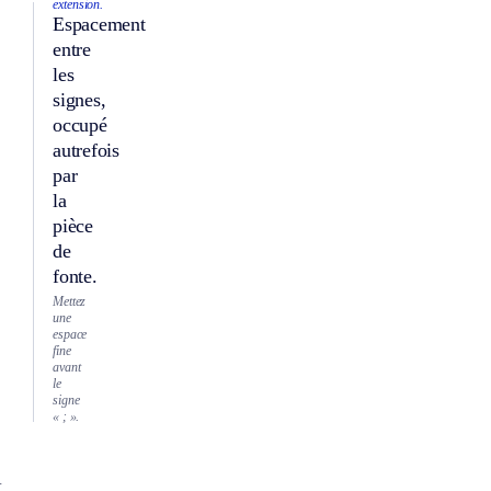
extension.
Espacement
entre
les
signes,
occupé
autrefois
par
la
pièce
de
fonte.
Mettez
une
espace
fine
avant
le
signe
« ; ».
À