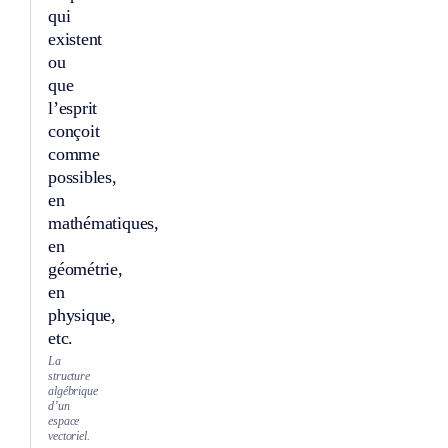
qui
existent
ou
que
l’esprit
conçoit
comme
possibles,
en
mathématiques,
en
géométrie,
en
physique,
etc.
La
structure
algébrique
d’un
espace
vectoriel.