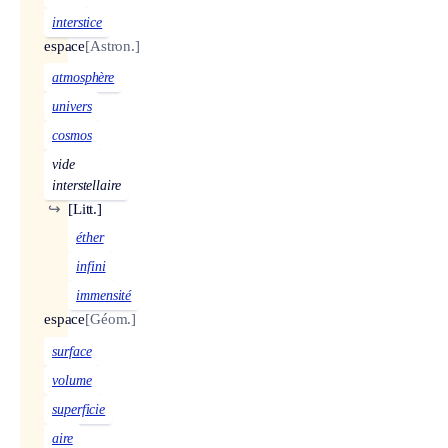
interstice
espace
[Astron.]
atmosphère
univers
cosmos
vide
interstellaire
↪
[Litt.]
éther
infini
immensité
espace
[Géom.]
surface
volume
superficie
aire