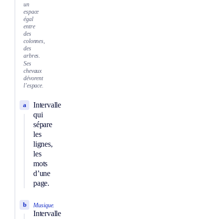
un
espace
égal
entre
des
colonnes,
des
arbres.
Ses
chevaux
dévorent
l’espace.
Intervalle
a
qui
sépare
les
lignes,
les
mots
d’une
page.
b
Musique.
Intervalle