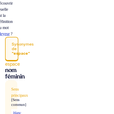
écouvrir
uelle
st la
éfinition
u mot
ileyeur
?
Synonymes
de
“espace“
espace
nom
féminin
Sens
principaux
[Sens
commun]
blanc