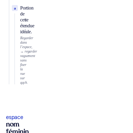
Portion
a
de
cette
étendue
idéale.
Regarder
dans
l’espace,
→ regarder
vaguement
sans
fixer
la
vue
sur
qqch.
espace
nom
féminin