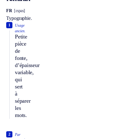
FR
[ɛspas]
Typographie.
1
Usage
ancien.
Petite
pièce
de
fonte,
d’épaisseur
variable,
qui
sert
à
séparer
les
mots.
2
Par