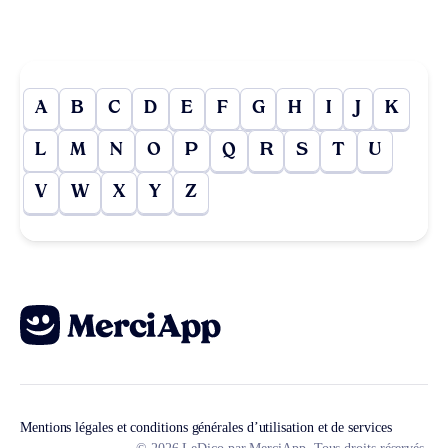
A
B
C
D
E
F
G
H
I
J
K
L
M
N
O
P
Q
R
S
T
U
V
W
X
Y
Z
Mentions légales et conditions générales d’utilisation et de services