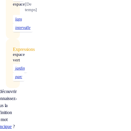
espace
[De
temps]
laps
intervalle
Expressions
espace
vert
jardin
parc
découvrir
nnaissez-
us la
inition
 mot
ancique
?