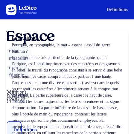
Aller au contenu
Définitions
Espace
En savoir plus
Pourquoi, en typographie, le mot « espace » est-il du genre
nom
féminin ?
Dans le domaine très particulier de la typographie, qui, à
masculin
l’origine, est l’art d’imprimer avec des caractères et des gravures
nom
en relief, le travail du typographe consistait à se servir d’une boîte
féminin
plate, nommée casse, comprenant deux parties : l’une haute,
l’autre basse, chacune divisée en cassetins (casiers) dans lesquels
on rangeait les caractères d’imprimerie servant à la composition
Définitions,
synonymes,
des textes. La partie supérieure de la casse : le haut de casse,
exemples
en français
contenait les lettres majuscules, les lettres accentuées et les signes
de ponctuation. La partie inférieure de la casse : le bas de casse,
plus à portée de main du typographe, contenait les lettres
minuscules qui sont le plus couramment employées. Par
métonymie, le typographe composait en haut de casse, c’est-à-dire
Définitions
en majuscules, en utilisant les caractères de la partie supérieure,