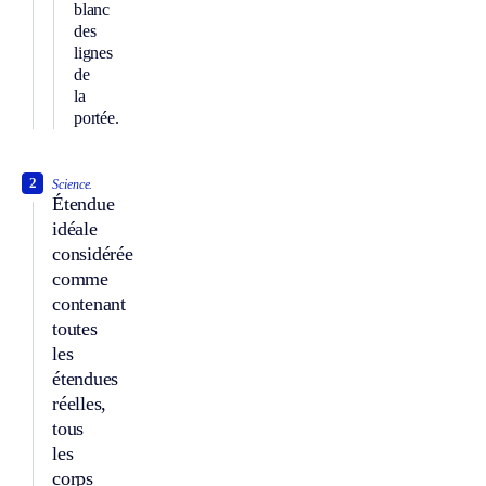
blanc
des
lignes
de
la
portée.
2
Science.
Étendue
idéale
considérée
comme
contenant
toutes
les
étendues
réelles,
tous
les
corps