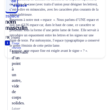
de
ou en bas-de-casse (avec traits d’union pour désigner les lettres),
“espace“
c’est-à-dire en minuscules, avec les caractères plus courants de la
partie inférieure.
espace
Revenons à notre mot « espace ». Nous parlons d’UNE espace et
nom
non pas d’UN espace car, dans le haut de casse, ce caractère se
masculin
présentait sous la forme d’une petite lame de fonte. Elle servait à
introduire un espacement entre les lettres et les signes sur une
FR
[ɛspas]
ligne de texte. Par métonymie, l’espace typographique a conservé
1
Usage
le genre féminin de cette petite lame.
courant.
Exemple : une espace fine est exigée avant le signe « ? ».
Intervalle
d’un
point
à
un
autre,
vide
de
corps
solides.
Laisser