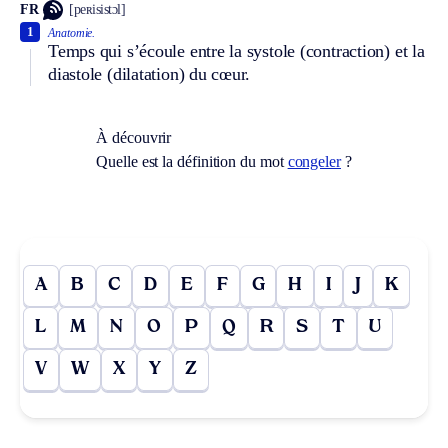
FR
[peʀisistɔl]
1
Anatomie.
Temps qui s’écoule entre la systole (contraction) et la
diastole (dilatation) du cœur.
À découvrir
Quelle est la définition du mot
congeler
?
A
B
C
D
E
F
G
H
I
J
K
L
M
N
O
P
Q
R
S
T
U
V
W
X
Y
Z