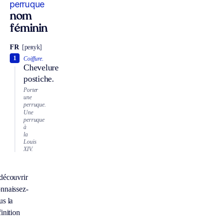
perruque
nom
féminin
FR
[peʀyk]
1
Coiffure.
Chevelure
postiche.
Porter
une
perruque.
Une
perruque
à
la
Louis
XIV.
découvrir
nnaissez-
us la
inition