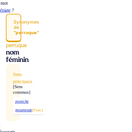
 mot
séniate
?
Synonymes
de
“perruque“
perruque
nom
féminin
Sens
principaux
[Sens
commun]
postiche
moumoute
[Fam.]
À
écouvrir