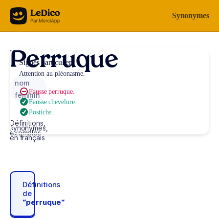
Aller au contenu
Synonymes
Perruque
Signes particuliers
Attention au pléonasme.
nom
Fausse perruque.
féminin
Fausse chevelure.
Postiche.
Définitions,
synonymes,
exemples
en français
Définitions
de
“perruque“