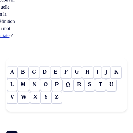
uelle
st la
éfinition
u mot
uriate
?
A
B
C
D
E
F
G
H
I
J
K
L
M
N
O
P
Q
R
S
T
U
V
W
X
Y
Z