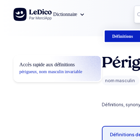
Aller au contenu
Co
Dictionnaire
0
r
Définitions
Péri
Accès rapide aux définitions
périgueux, nom masculin invariable
nom masculin
Définitions, synon
Définitions 