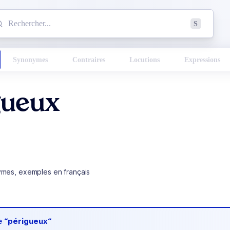
mmencez à chercher un mot dans le dictionnaire :
S
esults found.
Synonymes
Contraires
Locutions
Expressions
gueux
ymes, exemples en français
de
“périgueux“