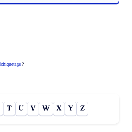
échiquetage
?
T
U
V
W
X
Y
Z