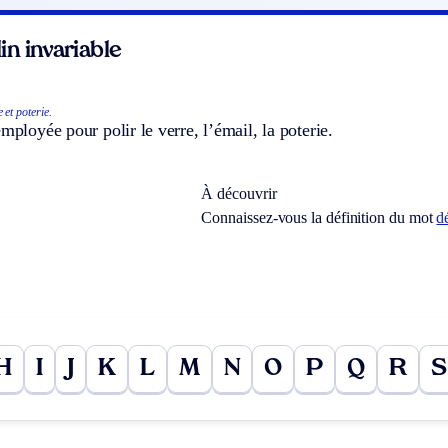
n invariable
et poterie.
employée pour polir le verre, l’émail, la poterie.
À découvrir
Connaissez-vous la définition du mot
d
H
I
J
K
L
M
N
O
P
Q
R
S