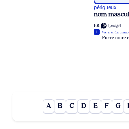
périgueux
nom masculi
FR
[peʀigø]
1
Verrerie.
Céramique 
Pierre noire 
A
B
C
D
E
F
G