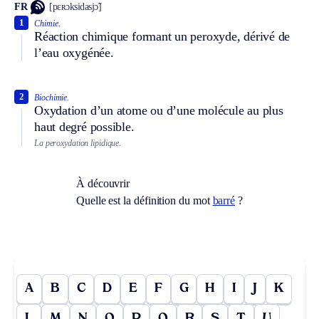
FR
[pɛʀɔksidasjɔ̃]
1
Chimie.
Réaction chimique formant un peroxyde, dérivé de
l’eau oxygénée.
2
Biochimie.
Oxydation d’un atome ou d’une molécule au plus
haut degré possible.
La peroxydation lipidique.
À découvrir
Quelle est la définition du mot
barré
?
A
B
C
D
E
F
G
H
I
J
K
L
M
N
O
P
Q
R
S
T
U