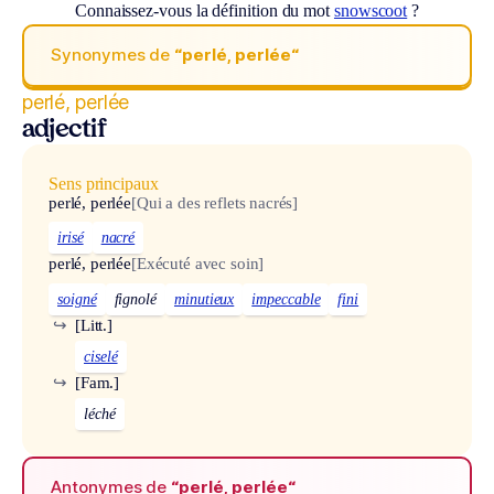
Connaissez-vous la définition du mot
snowscoot
?
Synonymes de
“perlé, perlée“
perlé, perlée
adjectif
Sens principaux
perlé, perlée
[Qui a des reflets nacrés]
irisé
nacré
perlé, perlée
[Exécuté avec soin]
soigné
fignolé
minutieux
impeccable
fini
↪
[Litt.]
ciselé
↪
[Fam.]
léché
Antonymes de
“perlé, perlée“