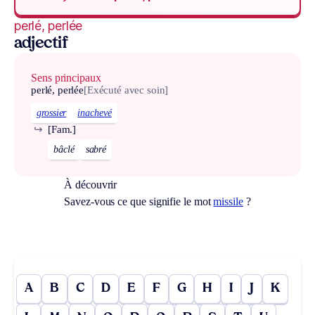
perlé, perlée
adjectif
Sens principaux
perlé, perlée
[Exécuté avec soin]
grossier
inachevé
↪
[Fam.]
bâclé
sabré
À découvrir
Savez-vous ce que signifie le mot
missile
?
A
B
C
D
E
F
G
H
I
J
K