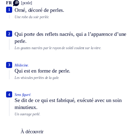
FR
[pɛʀle]
Orné, décoré de perles.
1
Une robe du soir perlée.
Qui porte des reflets nacrés, qui a l’apparence d’une
2
perle.
Les gouttes nacrées par le rayon de soleil coulent sur la vitre.
3
Médecine.
Qui est en forme de perle.
Les vésicules perlées de la gale.
4
Sens figuré.
Se dit de ce qui est fabriqué, exécuté avec un soin
minutieux.
Un ouvrage perlé.
À découvrir