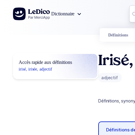
Aller au contenu
Co
Dictionnaire
0
r
Définitions
Irisé,
Accès rapide aux définitions
irisé, irisée, adjectif
adjectif
Définitions, synon
Définitions 