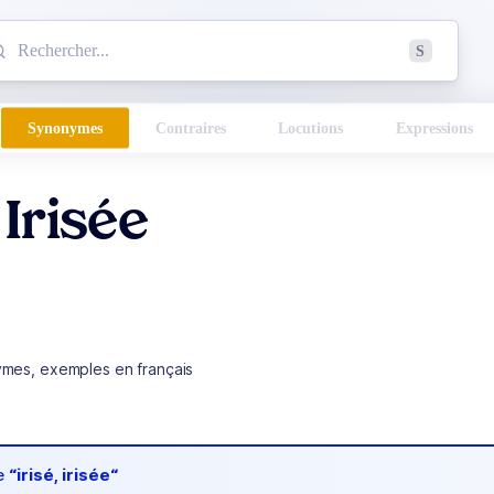
mmencez à chercher un mot dans le dictionnaire :
S
esults found.
Synonymes
Contraires
Locutions
Expressions
 Irisée
ymes, exemples en français
de
“irisé, irisée“