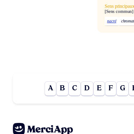
Sens principau
[Sens commun]
nacré
chromat
A
B
C
D
E
F
G