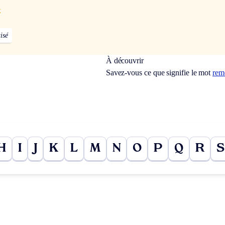
x
isé
À découvrir
Savez-vous ce que signifie le mot
rem
H
I
J
K
L
M
N
O
P
Q
R
S