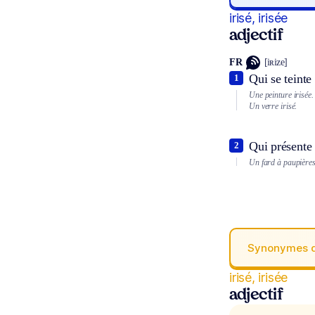
irisé, irisée
adjectif
FR
[iʀize]
Qui se teinte
1
Une peinture irisée.
Un verre irisé.
Qui présente 
2
Un fard à paupières 
Synonymes 
irisé, irisée
adjectif