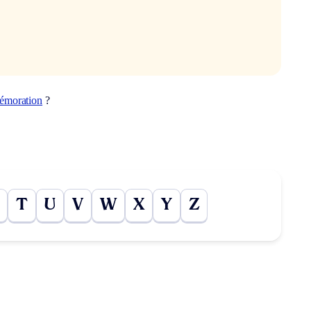
émoration
?
T
U
V
W
X
Y
Z