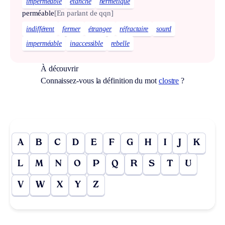
imperméable
étanche
hermétique
perméable
[En parlant de qqn]
indifférent
fermer
étranger
réfractaire
sourd
imperméable
inaccessible
rebelle
À découvrir
Connaissez-vous la définition du mot
clostre
?
A
B
C
D
E
F
G
H
I
J
K
L
M
N
O
P
Q
R
S
T
U
V
W
X
Y
Z