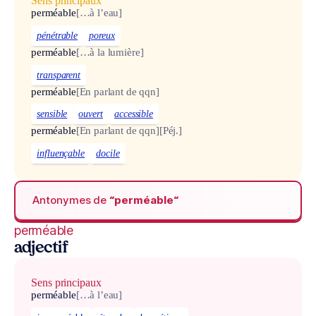
Sens principaux
perméable
[…à l’eau]
pénétrable
poreux
perméable
[…à la lumière]
transparent
perméable
[En parlant de qqn]
sensible
ouvert
accessible
perméable
[En parlant de qqn]
[Péj.]
influençable
docile
Antonymes de
“perméable“
perméable
adjectif
Sens principaux
perméable
[…à l’eau]