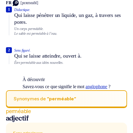
FR
[pɛʀmeabl]
1
Didactique.
Qui laisse pénétrer un liquide, un gaz, à travers ses
pores.
Un corps perméable.
Le sable est perméable à l’eau.
2
Sens figuré.
Qui se laisse atteindre, ouvert à.
Être perméable aux idées nouvelles.
À découvrir
Savez-vous ce que signifie le mot
anglophone
?
Synonymes de
“perméable“
perméable
adjectif