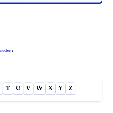
énucléé
?
T
U
V
W
X
Y
Z