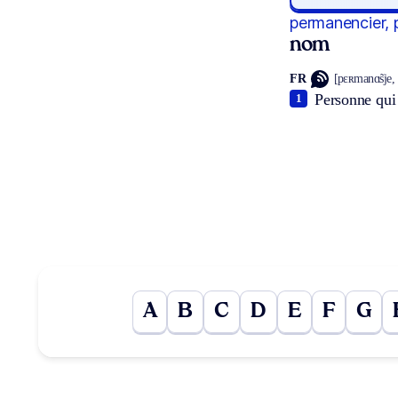
permanencier, 
nom
FR
[pɛʀmanɑ̃sje,
Personne qui
1
A
B
C
D
E
F
G