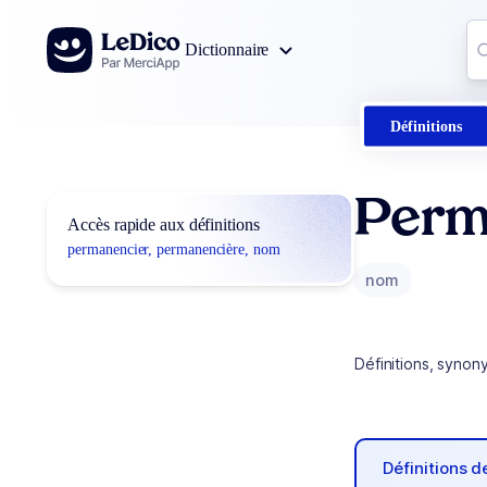
Aller au contenu
Co
Dictionnaire
0
r
Définitions
Perm
Accès rapide aux définitions
permanencier, permanencière, nom
nom
Définitions, synon
Définitions 