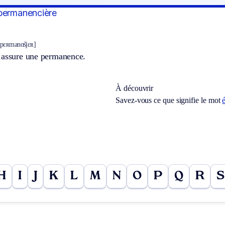
permanencière
 pɛʀmanɑ̃sjɛʀ]
 assure une permanence.
À découvrir
Savez-vous ce que signifie le mot
H
I
J
K
L
M
N
O
P
Q
R
S