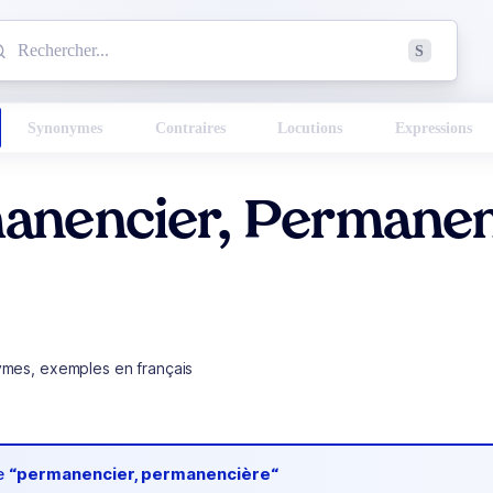
mmencez à chercher un mot dans le dictionnaire :
S
esults found.
Synonymes
Contraires
Locutions
Expressions
anencier, Permanen
ymes, exemples en français
de
“permanencier, permanencière“