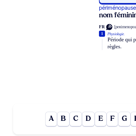
périménopaus
nom fémini
FR
[peʀimenopoz
1
Physiologie.
Période qui p
règles.
A
B
C
D
E
F
G