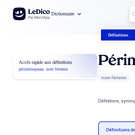
Aller au contenu
Co
Dictionnaire
0
r
Définitions
Péri
Accès rapide aux définitions
périménopause, nom féminin
nom féminin
Définitions, synon
Définitions 