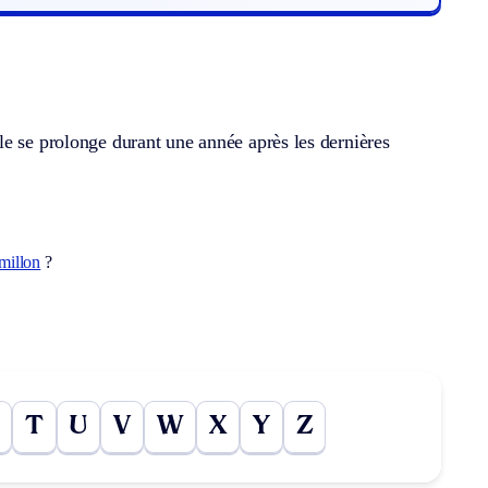
le se prolonge durant une année après les dernières
millon
?
T
U
V
W
X
Y
Z