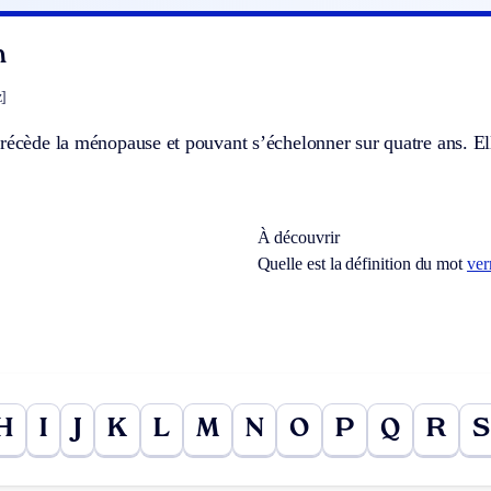
e
n
]
récède la ménopause et pouvant s’échelonner sur quatre ans. El
À découvrir
Quelle est la définition du mot
ver
H
I
J
K
L
M
N
O
P
Q
R
S