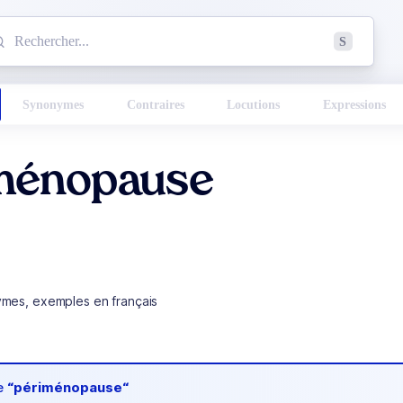
mmencez à chercher un mot dans le dictionnaire :
S
esults found.
Synonymes
Contraires
Locutions
Expressions
ménopause
ymes, exemples en français
de
“périménopause“