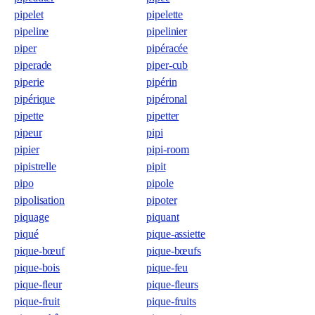
pipelet
pipelette
pipeline
pipelinier
piper
pipéracée
piperade
piper-cub
piperie
pipérin
pipérique
pipéronal
pipette
pipetter
pipeur
pipi
pipier
pipi-room
pipistrelle
pipit
pipo
pipole
pipolisation
pipoter
piquage
piquant
piqué
pique-assiette
pique-bœuf
pique-bœufs
pique-bois
pique-feu
pique-fleur
pique-fleurs
pique-fruit
pique-fruits