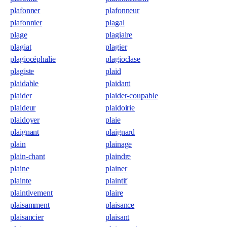
plafonner
plafonneur
plafonnier
plagal
plage
plagiaire
plagiat
plagier
plagiocéphalie
plagioclase
plagiste
plaid
plaidable
plaidant
plaider
plaider-coupable
plaideur
plaidoirie
plaidoyer
plaie
plaignant
plaignard
plain
plainage
plain-chant
plaindre
plaine
plainer
plainte
plaintif
plaintivement
plaire
plaisamment
plaisance
plaisancier
plaisant