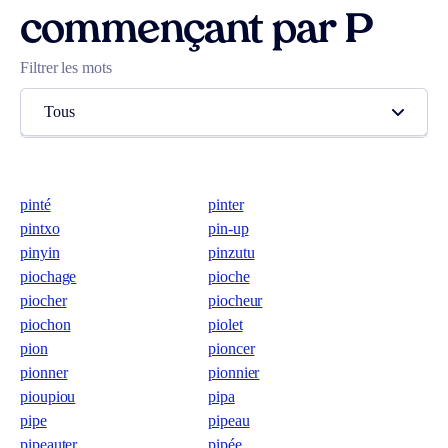
commençant par P
Filtrer les mots
Tous
pinté
pinter
pintxo
pin-up
pinyin
pinzutu
piochage
pioche
piocher
piocheur
piochon
piolet
pion
pioncer
pionner
pionnier
pioupiou
pipa
pipe
pipeau
pipeauter
pipée