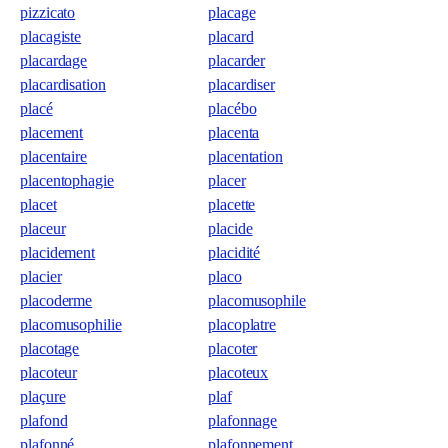
pizzicato
placage
placagiste
placard
placardage
placarder
placardisation
placardiser
placé
placébo
placement
placenta
placentaire
placentation
placentophagie
placer
placet
placette
placeur
placide
placidement
placidité
placier
placo
placoderme
placomusophile
placomusophilie
placoplatre
placotage
placoter
placoteur
placoteux
plaçure
plaf
plafond
plafonnage
plafonné
plafonnement