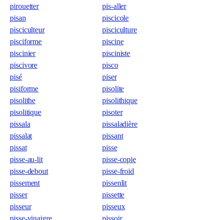
pirouetter
pis-aller
pisan
piscicole
pisciculteur
pisciculture
pisciforme
piscine
piscinier
pisciniste
piscivore
pisco
pisé
piser
pisiforme
pisolite
pisolithe
pisolithique
pisolitique
pisoter
pissala
pissaladière
pissalat
pissant
pissat
pisse
pisse-au-lit
pisse-copie
pisse-debout
pisse-froid
pissement
pissenlit
pisser
pissette
pisseur
pisseux
pisse-vinaigre
pissoir