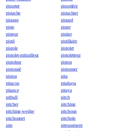
pissoter
pissotière
pistache
pistachier
pistage
pistard
piste
pister
pisteur
pistier
pistil
pistillaire
pistole
pistolet
pistolet-mitrailleur
pistoletteur
pistoleur
piston
pistonné
pistonner
pistou
pita
pitacou
pitahaya
pitance
pitaya
pitbull
pitch
pitcher
pitching
pitching-wedge
pitchoun
pitchounet
pitchpin
pite
piteusement