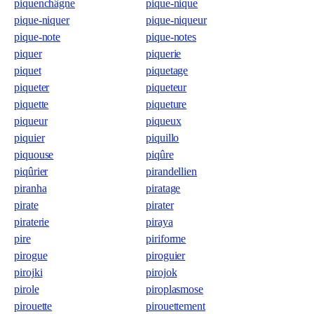
piquenchâgne
pique-nique
pique-niquer
pique-niqueur
pique-note
pique-notes
piquer
piquerie
piquet
piquetage
piqueter
piqueteur
piquette
piqueture
piqueur
piqueux
piquier
piquillo
piquouse
piqûre
piqûrier
pirandellien
piranha
piratage
pirate
pirater
piraterie
piraya
pire
piriforme
pirogue
piroguier
pirojki
pirojok
pirole
piroplasmose
pirouette
pirouettement