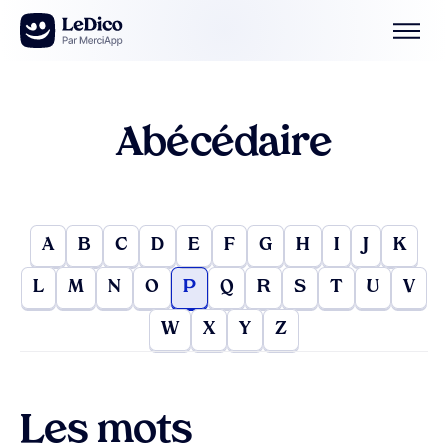
Aller au contenu
Abécédaire
A
B
C
D
E
F
G
H
I
J
K
L
M
N
O
P
Q
R
S
T
U
V
W
X
Y
Z
Les mots