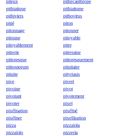
piteux
pithécanthrope
pithiatique
pithiatisme
pithiviers
pithovirus
pitié
piton
pitonnage
pitonner
pitoune
pitoyable
pitoyablement
pitre
pitrerie
pitressine
pittoresque
pittoresquement
pittosporum
pituitaire
pituite
pityriasis
pive
pivert
pivoine
pivot
pivotant
pivotement
pivoter
pixel
pixélisation
pixélisé
pixéliser
pixellisation
pizza
pizzaïola
pizzaïolo
pizzeria