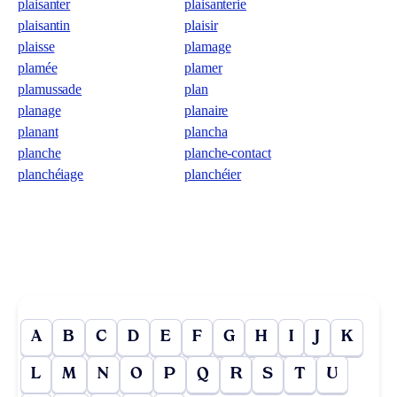
plaisanter
plaisanterie
plaisantin
plaisir
plaisse
plamage
plamée
plamer
plamussade
plan
planage
planaire
planant
plancha
planche
planche-contact
planchéiage
planchéier
A
B
C
D
E
F
G
H
I
J
K
L
M
N
O
P
Q
R
S
T
U